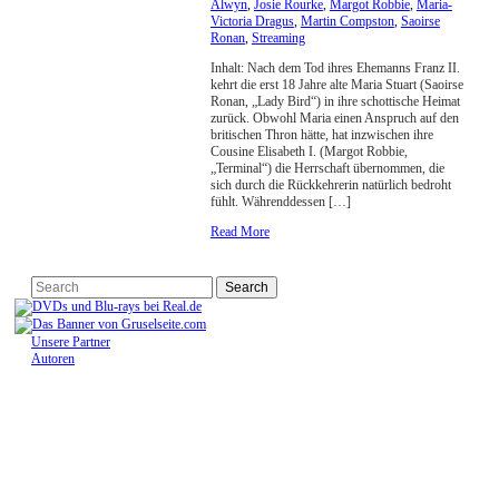
Alwyn
,
Josie Rourke
,
Margot Robbie
,
Maria-
Victoria Dragus
,
Martin Compston
,
Saoirse
Ronan
,
Streaming
Inhalt: Nach dem Tod ihres Ehemanns Franz II.
kehrt die erst 18 Jahre alte Maria Stuart (Saoirse
Ronan, „Lady Bird“) in ihre schottische Heimat
zurück. Obwohl Maria einen Anspruch auf den
britischen Thron hätte, hat inzwischen ihre
Cousine Elisabeth I. (Margot Robbie,
„Terminal“) die Herrschaft übernommen, die
sich durch die Rückkehrerin natürlich bedroht
fühlt. Währenddessen […]
Read More
Unsere Partner
Autoren