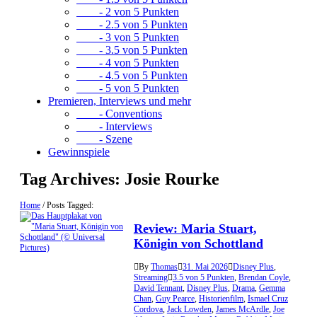
- 2 von 5 Punkten
- 2.5 von 5 Punkten
- 3 von 5 Punkten
- 3.5 von 5 Punkten
- 4 von 5 Punkten
- 4.5 von 5 Punkten
- 5 von 5 Punkten
Premieren, Interviews und mehr
- Conventions
- Interviews
- Szene
Gewinnspiele
Tag Archives:
Josie Rourke
Home
/
Posts Tagged:
Review: Maria Stuart,
Königin von Schottland
By
Thomas
31. Mai 2026
Disney Plus
,
Streaming
3.5 von 5 Punkten
,
Brendan Coyle
,
David Tennant
,
Disney Plus
,
Drama
,
Gemma
Chan
,
Guy Pearce
,
Historienfilm
,
Ismael Cruz
Cordova
,
Jack Lowden
,
James McArdle
,
Joe