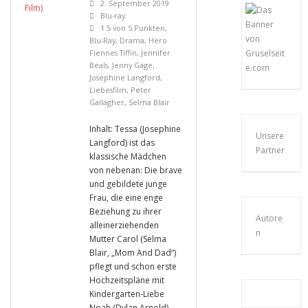
2. September 2019
Blu-ray
1.5 von 5 Punkten
,
Blu-Ray
,
Drama
,
Hero
Fiennes Tiffin
,
Jennifer
Beals
,
Jenny Gage
,
Josephine Langford
,
Liebesfilm
,
Peter
Gallagher
,
Selma Blair
Inhalt: Tessa (Josephine
Unsere
Langford) ist das
Partner
klassische Mädchen
von nebenan: Die brave
und gebildete junge
Frau, die eine enge
Beziehung zu ihrer
Autore
alleinerziehenden
n
Mutter Carol (Selma
Blair, „Mom And Dad“)
pflegt und schon erste
Hochzeitspläne mit
Kindergarten-Liebe
Noah (Dylan Arnold)