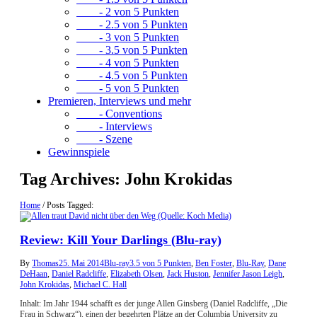
- 2 von 5 Punkten
- 2.5 von 5 Punkten
- 3 von 5 Punkten
- 3.5 von 5 Punkten
- 4 von 5 Punkten
- 4.5 von 5 Punkten
- 5 von 5 Punkten
Premieren, Interviews und mehr
- Conventions
- Interviews
- Szene
Gewinnspiele
Tag Archives:
John Krokidas
Home
/
Posts Tagged:
Review: Kill Your Darlings (Blu-ray)
By
Thomas
25. Mai 2014
Blu-ray
3.5 von 5 Punkten
,
Ben Foster
,
Blu-Ray
,
Dane
DeHaan
,
Daniel Radcliffe
,
Elizabeth Olsen
,
Jack Huston
,
Jennifer Jason Leigh
,
John Krokidas
,
Michael C. Hall
Inhalt: Im Jahr 1944 schafft es der junge Allen Ginsberg (Daniel Radcliffe, „Die
Frau in Schwarz“), einen der begehrten Plätze an der Columbia University zu