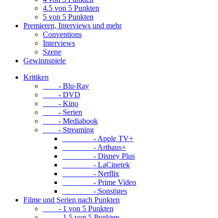
4.5 von 5 Punkten
5 von 5 Punkten
Premieren, Interviews und mehr
Conventions
Interviews
Szene
Gewinnspiele
Kritiken
- Blu-Ray
- DVD
- Kino
- Serien
- Mediabook
- Streaming
- Apple TV+
- Arthaus+
- Disney Plus
- LaCinetek
- Netflix
- Prime Video
- Sonstiges
Filme und Serien nach Punkten
- 1 von 5 Punkten
- 1.5 von 5 Punkten