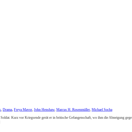
s
,
Drama
,
Freya Mavor
,
John Henshaw
,
Marcus H. Rosenmüller
,
Michael Socha
Soldat. Kurz vor Kriegsende gerät er in britische Gefangenschaft, wo ihm die Abneigung gegen
]