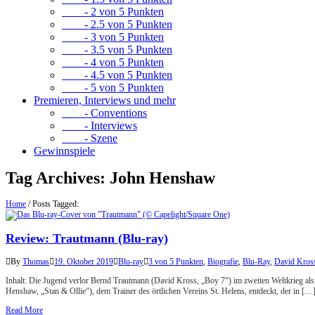
- 2 von 5 Punkten
- 2.5 von 5 Punkten
- 3 von 5 Punkten
- 3.5 von 5 Punkten
- 4 von 5 Punkten
- 4.5 von 5 Punkten
- 5 von 5 Punkten
Premieren, Interviews und mehr
- Conventions
- Interviews
- Szene
Gewinnspiele
Tag Archives:
John Henshaw
Home
/
Posts Tagged:
Review: Trautmann (Blu-ray)
By
Thomas
19. Oktober 2019
Blu-ray
3 von 5 Punkten
,
Biografie
,
Blu-Ray
,
David Kros
Inhalt: Die Jugend verlor Bernd Trautmann (David Kross, „Boy 7“) im zweiten Weltkrieg als 
Henshaw, „Stan & Ollie“), dem Trainer des örtlichen Vereins St. Helens, entdeckt, der in […
Read More