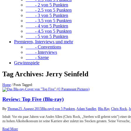
- 2 von 5 Punkten
- 2.5 von 5 Punkten
- 3 von 5 Punkten
- 3.5 von 5 Punkten
- 4 von 5 Punkten
- 4.5 von 5 Punkten
- 5 von 5 Punkten
Premieren, Interviews und mehr
- Conventions
- Interviews
- Szene
Gewinnspiele
Tag Archives:
Jerry Seinfeld
Home
/
Posts Tagged:
Review: Top Five (Blu-ray)
By
Thomas
25. August 2015
Blu-ray
4 von 5 Punkten
,
Adam Sandler
,
Blu-Ray
,
Chris Rock
,
J
Inhalt: Vor ein paar Jahren war Andre Allen (Chris Rock, „Sterben will gelernt sein“) ein
zu hohen Alkoholkonsum ist seine Karriere aber zuletzt ins Stocken geraten. Seine Versuche
Read More