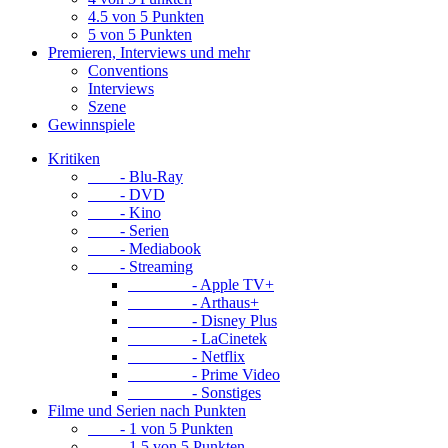
4.5 von 5 Punkten
5 von 5 Punkten
Premieren, Interviews und mehr
Conventions
Interviews
Szene
Gewinnspiele
Kritiken
- Blu-Ray
- DVD
- Kino
- Serien
- Mediabook
- Streaming
- Apple TV+
- Arthaus+
- Disney Plus
- LaCinetek
- Netflix
- Prime Video
- Sonstiges
Filme und Serien nach Punkten
- 1 von 5 Punkten
- 1.5 von 5 Punkten