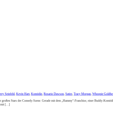
erry Seinfeld
,
Kevin Hart
,
Komödie
,
Rosario Dawson
,
Satire
,
Tracy Morgan
,
Whoopie Goldbe
er der großen Stars der Comedy-Szene. Gerade mit dem „Hammy“-Franchise, einer Buddy-Komödie
, mit […]