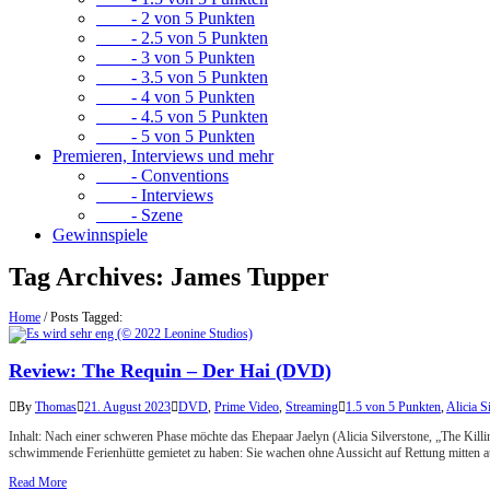
- 2 von 5 Punkten
- 2.5 von 5 Punkten
- 3 von 5 Punkten
- 3.5 von 5 Punkten
- 4 von 5 Punkten
- 4.5 von 5 Punkten
- 5 von 5 Punkten
Premieren, Interviews und mehr
- Conventions
- Interviews
- Szene
Gewinnspiele
Tag Archives:
James Tupper
Home
/
Posts Tagged:
Review: The Requin – Der Hai (DVD)
By
Thomas
21. August 2023
DVD
,
Prime Video
,
Streaming
1.5 von 5 Punkten
,
Alicia S
Inhalt: Nach einer schweren Phase möchte das Ehepaar Jaelyn (Alicia Silverstone, „The Kill
schwimmende Ferienhütte gemietet zu haben: Sie wachen ohne Aussicht auf Rettung mitten 
Read More