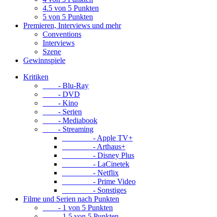
4.5 von 5 Punkten
5 von 5 Punkten
Premieren, Interviews und mehr
Conventions
Interviews
Szene
Gewinnspiele
Kritiken
- Blu-Ray
- DVD
- Kino
- Serien
- Mediabook
- Streaming
- Apple TV+
- Arthaus+
- Disney Plus
- LaCinetek
- Netflix
- Prime Video
- Sonstiges
Filme und Serien nach Punkten
- 1 von 5 Punkten
- 1.5 von 5 Punkten