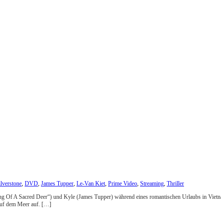
ilverstone
,
DVD
,
James Tupper
,
Le-Van Kiet
,
Prime Video
,
Streaming
,
Thriller
ing Of A Sacred Deer“) und Kyle (James Tupper) während eines romantischen Urlaubs in Vietnam
auf dem Meer auf. […]