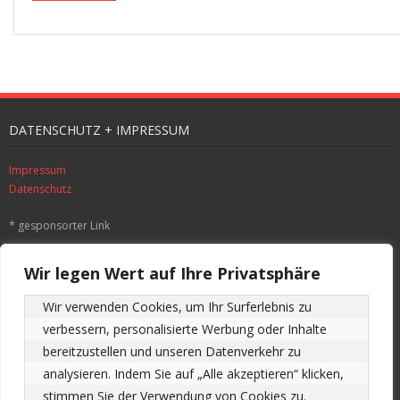
DATENSCHUTZ + IMPRESSUM
Impressum
Datenschutz
* gesponsorter Link
SUCHE
Wir legen Wert auf Ihre Privatsphäre
Wir verwenden Cookies, um Ihr Surferlebnis zu 
verbessern, personalisierte Werbung oder Inhalte 
ALLE BEITRÄGE DER SEITE CHRONOLOGISCH
bereitzustellen und unseren Datenverkehr zu 
analysieren. Indem Sie auf „Alle akzeptieren“ klicken, 
Alle
stimmen Sie der Verwendung von Cookies zu.