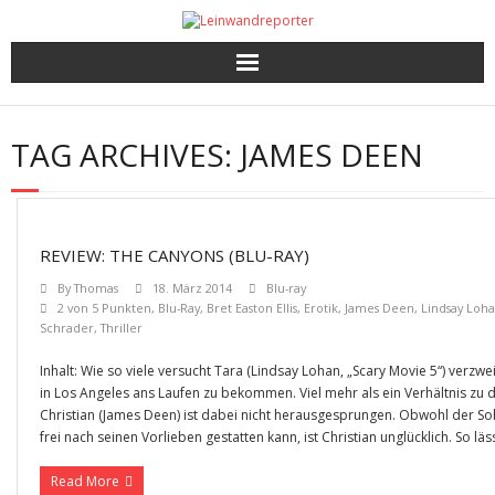
Kritiken
TAG ARCHIVES:
JAMES DEEN
Filme und Serien nach Punkten
Premieren, Interviews und mehr
REVIEW: THE CANYONS (BLU-RAY)
Gewinnspiele
By
Thomas
18. März 2014
Blu-ray
2 von 5 Punkten
,
Blu-Ray
,
Bret Easton Ellis
,
Erotik
,
James Deen
,
Lindsay Loh
Schrader
,
Thriller
Inhalt: Wie so viele versucht Tara (Lindsay Lohan, „Scary Movie 5“) verzwei
in Los Angeles ans Laufen zu bekommen. Viel mehr als ein Verhältnis zu 
Christian (James Deen) ist dabei nicht herausgesprungen. Obwohl der Soh
frei nach seinen Vorlieben gestatten kann, ist Christian unglücklich. So läss
Read More