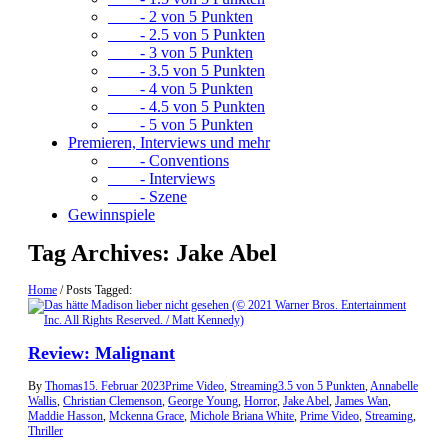
- 2 von 5 Punkten
- 2.5 von 5 Punkten
- 3 von 5 Punkten
- 3.5 von 5 Punkten
- 4 von 5 Punkten
- 4.5 von 5 Punkten
- 5 von 5 Punkten
Premieren, Interviews und mehr
- Conventions
- Interviews
- Szene
Gewinnspiele
Tag Archives:
Jake Abel
Home
/
Posts Tagged:
Review: Malignant
By
Thomas
15. Februar 2023
Prime Video
,
Streaming
3.5 von 5 Punkten
,
Annabelle
Wallis
,
Christian Clemenson
,
George Young
,
Horror
,
Jake Abel
,
James Wan
,
Maddie Hasson
,
Mckenna Grace
,
Michole Briana White
,
Prime Video
,
Streaming
,
Thriller