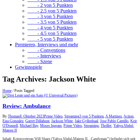
- 2 von 5 Punkten
- 2.5 von 5 Punkten
- 3 von 5 Punkten
- 3.5 von 5 Punkten
- 4 von 5 Punkten
- 4.5 von 5 Punkten
- 5 von 5 Punkten
Premieren, Interviews und mehr
- Conventions
- Interviews
- Szene
Gewinnspiele
Tag Archives:
Jackson White
Home
/
Posts Tagged:
Review: Ambulance
By
Thomas
8. Oktober 2023
Prime Video
,
Streaming
3 von 5 Punkten
,
A Martinez
,
Action
,
Eiza Gonzalez
,
Garret Dillahunt
,
Jackson White
,
Jake Gyllenhaal
,
Jose Pablo Cantillo
,
Keir
O'Donnell
,
Michael Bay
,
Moses Ingram
,
Prime Video
,
Streaming
,
Thriller
,
Yahya Abdul-
Mateen II
Inhalt: Kriegsveteran Will Sharp (Yahya Abdul-Mateen II, „Candyman“) befindet sich seit