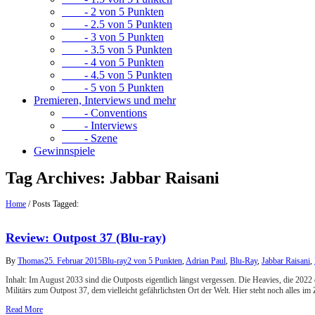
- 2 von 5 Punkten
- 2.5 von 5 Punkten
- 3 von 5 Punkten
- 3.5 von 5 Punkten
- 4 von 5 Punkten
- 4.5 von 5 Punkten
- 5 von 5 Punkten
Premieren, Interviews und mehr
- Conventions
- Interviews
- Szene
Gewinnspiele
Tag Archives:
Jabbar Raisani
Home
/
Posts Tagged:
Review: Outpost 37 (Blu-ray)
By
Thomas
25. Februar 2015
Blu-ray
2 von 5 Punkten
,
Adrian Paul
,
Blu-Ray
,
Jabbar Raisani
,
Inhalt: Im August 2033 sind die Outposts eigentlich längst vergessen. Die Heavies, die 2022
Militärs zum Outpost 37, dem vielleicht gefährlichsten Ort der Welt. Hier steht noch alles im
Read More