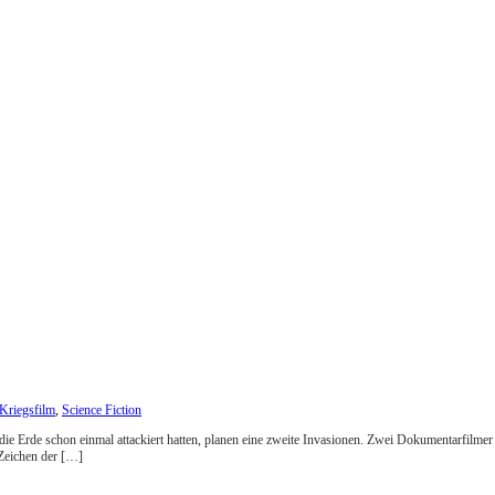
Kriegsfilm
,
Science Fiction
 die Erde schon einmal attackiert hatten, planen eine zweite Invasionen. Zwei Dokumentarfilmer
 Zeichen der […]