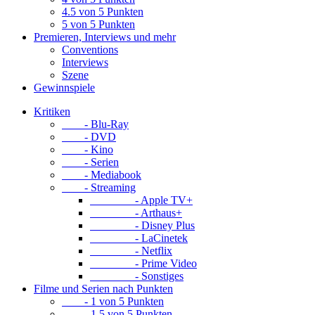
4.5 von 5 Punkten
5 von 5 Punkten
Premieren, Interviews und mehr
Conventions
Interviews
Szene
Gewinnspiele
Kritiken
- Blu-Ray
- DVD
- Kino
- Serien
- Mediabook
- Streaming
- Apple TV+
- Arthaus+
- Disney Plus
- LaCinetek
- Netflix
- Prime Video
- Sonstiges
Filme und Serien nach Punkten
- 1 von 5 Punkten
- 1.5 von 5 Punkten