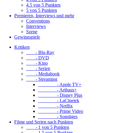
4.5 von 5 Punkten
5 von 5 Punkten
Premieren, Interviews und mehr
Conventions
Interviews
Szene
Gewinnspiele
Kritiken
- Blu-Ray
- DVD
- Kino
- Serien
- Mediabook
- Streaming
- Apple TV+
- Arthaus+
- Disney Plus
- LaCinetek
- Netflix
- Prime Video
- Sonstiges
Filme und Serien nach Punkten
- 1 von 5 Punkten
- 1.5 von 5 Punkten