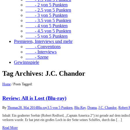
- 2 von 5 Punkten
- 2.5 von 5 Punkten
- 3 von 5 Punkten
- 3.5 von 5 Punkten
- 4 von 5 Punkten
- 4.5 von 5 Punkten
- 5 von 5 Punkten
Premieren, Interviews und mehr
- Conventions
- Interviews
- Szene
Gewinnspiele
Tag Archives:
J.C. Chandor
Home
/
Posts Tagged:
Review: All is Lost (Blu-ray)
By
Thomas
28. Mai 2014
Blu-ray
3.5 von 5 Punkten
,
Blu-Ray
,
Drama
,
J.C. Chandor
,
Robert 
Inhalt: Ein gealterter Seebär (Robert Redford, „Captain America 2“) ist gerade auf dem indi
verloren wurde. Er hat jetzt ein großes Loch in der Seite seines Schiffes, durch das […]
Read More