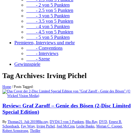
- 2 von 5 Punkten
- 2.5 von 5 Punkten
- 3 von 5 Punkten
- 3.5 von 5 Punkten
- 4 von 5 Punkten
- 4.5 von 5 Punkten
- 5 von 5 Punkten
Premieren, Interviews und mehr
- Conventions
- Interviews
- Szene
Gewinnspiele
Tag Archives:
Irving Pichel
Home
/
Posts Tagged:
Review: Graf Zaroff – Genie des Bösen (2-Disc Limited
Special Edition)
By
Thomas
21. Juli 2019
Blu-ray
,
DVD
4.5 von 5 Punkten
,
Blu-Ray
,
DVD
,
Ernest B.
Schoedsack
,
Fay Wray
,
Irving Pichel
,
Joel McCrea
,
Leslie Banks
,
Merian C. Cooper
,
Robert Armstrong
,
Thriller