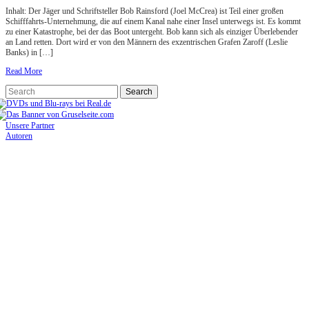
Inhalt: Der Jäger und Schriftsteller Bob Rainsford (Joel McCrea) ist Teil einer großen
Schifffahrts-Unternehmung, die auf einem Kanal nahe einer Insel unterwegs ist. Es kommt
zu einer Katastrophe, bei der das Boot untergeht. Bob kann sich als einziger Überlebender
an Land retten. Dort wird er von den Männern des exzentrischen Grafen Zaroff (Leslie
Banks) in […]
Read More
Unsere Partner
Autoren