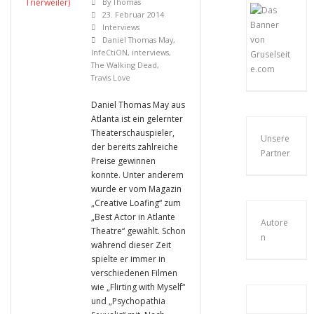
By
Thomas
23. Februar 2014
Interviews
Daniel Thomas May
,
InfeCtiON
,
interviews
,
The Walking Dead
,
Travis Love
Daniel Thomas May aus
Atlanta ist ein gelernter
Theaterschauspieler,
Unsere
der bereits zahlreiche
Partner
Preise gewinnen
konnte. Unter anderem
wurde er vom Magazin
„Creative Loafing“ zum
„Best Actor in Atlante
Autore
Theatre“ gewählt. Schon
n
während dieser Zeit
spielte er immer in
verschiedenen Filmen
wie „Flirting with Myself“
und „Psychopathia