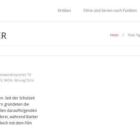
Kritiken
Filme und Serien nach Punkten
ER
Home
/
Posts Ta
inwandreporter TV
TV
,
WOH
,
Wrong TUrn
. Seit der Schulzeit
ern gründeten die
den darauffolgenden
elerei, während Barker
leich mit dem Film