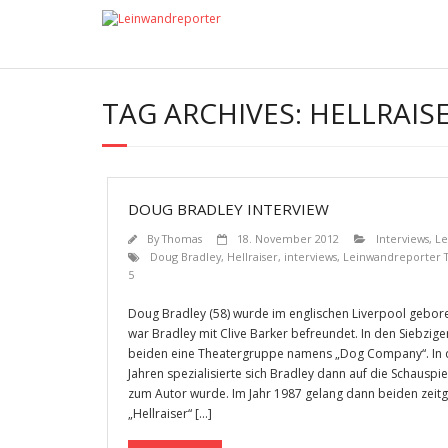
TAG ARCHIVES:
HELLRAIS
DOUG BRADLEY INTERVIEW
By
Thomas
18. November 2012
Interviews
,
Le
Doug Bradley
,
Hellraiser
,
interviews
,
Leinwandreporter 
5
Doug Bradley (58) wurde im englischen Liverpool geboren
war Bradley mit Clive Barker befreundet. In den Siebzig
beiden eine Theatergruppe namens „Dog Company“. In 
Jahren spezialisierte sich Bradley dann auf die Schauspi
zum Autor wurde. Im Jahr 1987 gelang dann beiden zeitg
„Hellraiser“ […]