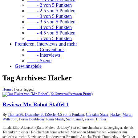
- 2 von 5 Punkten
- 2.5 von 5 Punkten
- 3 von 5 Punkten
- 3.5 von 5 Punkten
- 4 von 5 Punkten
- 4.5 von 5 Punkten
- 5 von 5 Punkten
Premieren, Interviews und mehr
- Conventions
- Interviews
- Szene
Gewinnspiele
Tag Archives:
Hacker
Home
/
Posts Tagged:
Review: Mr. Robot Staffel 1
By
Thomas
26. Dezember 2015
Serien
4.5 von 5 Punkten
,
Christian Slater
,
Hacker
,
Martin
Wallström
,
Portia Doubleday
,
Rami Malek
,
Sam Esmail
,
serien
,
Thriller
Inhalt: Elliot Alderson (Rami Malek, „Oldboy“) ist ein unscheinbarer Einzelgänger, der als
Techniker in einer IT-Sicherheitsfirma arbeitet. Mit seinen Mitmenschen kommt er nur
schlecht zurecht. Einzig seine Kindergarten-Freundin Angela (Portia Doubleday, „Her“) hat