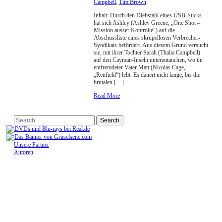
Campbell
,
Tim Brown
Inhalt: Durch den Diebstahl eines USB-Sticks
hat sich Ashley (Ashley Greene, „One Shot –
Mission ausser Kontrolle“) auf die
Abschussliste eines skrupellosen Verbrecher-
Syndikats befördert. Aus diesem Grund versucht
sie, mit ihrer Tochter Sarah (Thalia Campbell)
auf den Cayman-Inseln unterzutauchen, wo ihr
entfremdeter Vater Matt (Nicolas Cage,
„Renfield“) lebt. Es dauert nicht lange, bis die
brutalen […]
Read More
Unsere Partner
Autoren