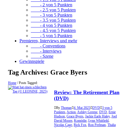
- 2 von 5 Punkten
- 2.5 von 5 Punkten
- 3 von 5 Punkten
- 3.5 von 5 Punkten
- 4 von 5 Punkten
- 4.5 von 5 Punkten
- 5 von 5 Punkten
Premieren, Interviews und mehr
- Conventions
- Interviews
- Szene
Gewinnspiele
Tag Archives:
Grace Byers
Home
/
Posts Tagged:
Review: The Retirement Plan
(DVD)
By
Thomas
4. Mai 2025
DVD
3 von 5
Punkten
,
Action
,
Ashley Greene
,
DVD
,
Ernie
Hudson
,
Grace Byers
,
Jackie Earle Haley
,
Joel
David Moore
,
Komödie
,
Lynn Whitfield
,
Nicolas Cage
,
Rick Fox
,
Ron Perlman
,
Thalia