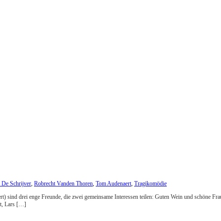
s De Schrijver
,
Robrecht Vanden Thoren
,
Tom Audenaert
,
Tragikomödie
t) sind drei enge Freunde, die zwei gemeinsame Interessen teilen: Guten Wein und schöne Fraue
t, Lars […]