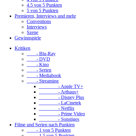
4.5 von 5 Punkten
5 von 5 Punkten
Premieren, Interviews und mehr
Conventions
Interviews
Szene
Gewinnspiele
Kritiken
- Blu-Ray
- DVD
- Kino
- Serien
- Mediabook
- Streaming
- Apple TV+
- Arthaus+
- Disney Plus
- LaCinetek
- Netflix
- Prime Video
- Sonstiges
Filme und Serien nach Punkten
- 1 von 5 Punkten
- 1.5 von 5 Punkten