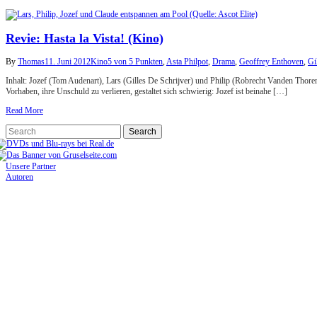
Revie: Hasta la Vista! (Kino)
By
Thomas
11. Juni 2012
Kino
5 von 5 Punkten
,
Asta Philpot
,
Drama
,
Geoffrey Enthoven
,
Gi
Inhalt: Jozef (Tom Audenart), Lars (Gilles De Schrijver) und Philip (Robrecht Vanden Thoren
Vorhaben, ihre Unschuld zu verlieren, gestaltet sich schwierig: Jozef ist beinahe […]
Read More
Unsere Partner
Autoren