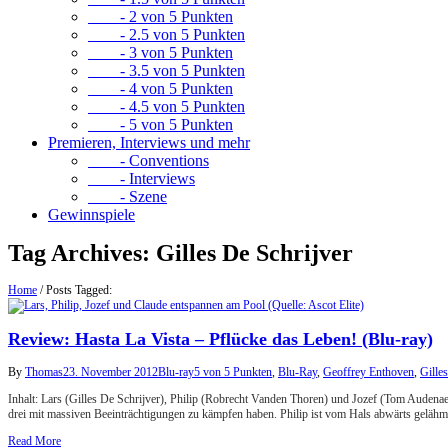
- 2 von 5 Punkten
- 2.5 von 5 Punkten
- 3 von 5 Punkten
- 3.5 von 5 Punkten
- 4 von 5 Punkten
- 4.5 von 5 Punkten
- 5 von 5 Punkten
Premieren, Interviews und mehr
- Conventions
- Interviews
- Szene
Gewinnspiele
Tag Archives:
Gilles De Schrijver
Home
/
Posts Tagged:
Review: Hasta La Vista – Pflücke das Leben! (Blu-ray)
By
Thomas
23. November 2012
Blu-ray
5 von 5 Punkten
,
Blu-Ray
,
Geoffrey Enthoven
,
Gille
Inhalt: Lars (Gilles De Schrijver), Philip (Robrecht Vanden Thoren) und Jozef (Tom Audenaer
drei mit massiven Beeinträchtigungen zu kämpfen haben. Philip ist vom Hals abwärts gelähm
Read More