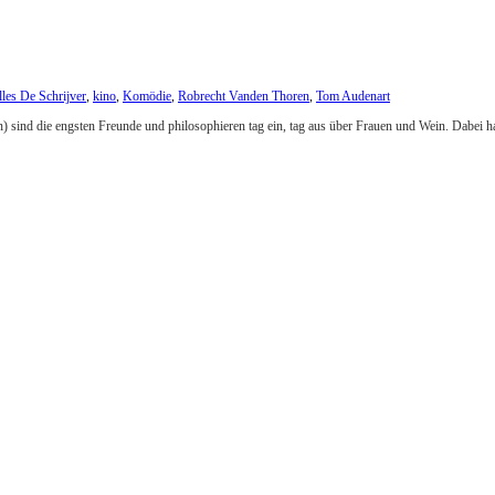
lles De Schrijver
,
kino
,
Komödie
,
Robrecht Vanden Thoren
,
Tom Audenart
) sind die engsten Freunde und philosophieren tag ein, tag aus über Frauen und Wein. Dabei ha