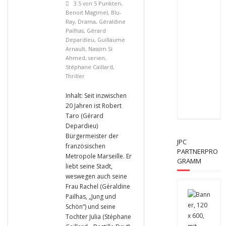
3.5 von 5 Punkten
,
Benoit Magimel
,
Blu-
Ray
,
Drama
,
Géraldine
Pailhas
,
Gérard
Depardieu
,
Guillaume
Arnault
,
Nassim Si
Ahmed
,
serien
,
Stéphane Caillard
,
Thriller
Inhalt: Seit inzwischen
20 Jahren ist Robert
Taro (Gérard
Depardieu)
Bürgermeister der
JPC
französischen
PARTNERPRO
Metropole Marseille. Er
GRAMM
liebt seine Stadt,
weswegen auch seine
Frau Rachel (Géraldine
Pailhas, „Jung und
Schön“) und seine
Tochter Julia (Stéphane