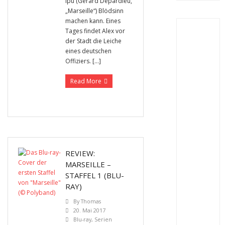
Ipu (Gérard Depardieu,
„Marseille“) Blödsinn
machen kann. Eines
Tages findet Alex vor
der Stadt die Leiche
eines deutschen
Offiziers. […]
Read More
REVIEW:
MARSEILLE –
STAFFEL 1 (BLU-
RAY)
By
Thomas
20. Mai 2017
Blu-ray
,
Serien