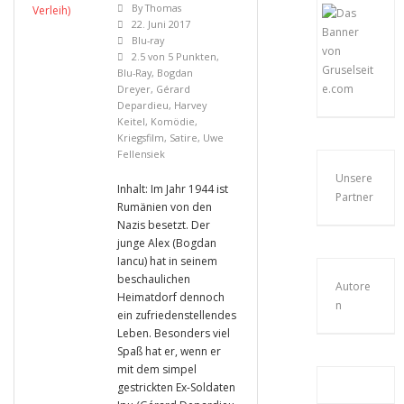
By
Thomas
22. Juni 2017
Blu-ray
2.5 von 5 Punkten
,
Blu-Ray
,
Bogdan
Dreyer
,
Gérard
Depardieu
,
Harvey
Keitel
,
Komödie
,
Kriegsfilm
,
Satire
,
Uwe
Fellensiek
Unsere
Inhalt: Im Jahr 1944 ist
Partner
Rumänien von den
Nazis besetzt. Der
junge Alex (Bogdan
Iancu) hat in seinem
beschaulichen
Autore
Heimatdorf dennoch
n
ein zufriedenstellendes
Leben. Besonders viel
Spaß hat er, wenn er
mit dem simpel
gestrickten Ex-Soldaten