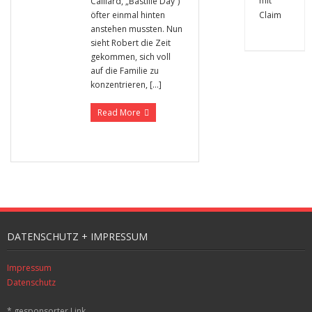
Caillard, „Bastille Day“)
öfter einmal hinten
anstehen mussten. Nun
sieht Robert die Zeit
gekommen, sich voll
auf die Familie zu
konzentrieren, […]
Read More
DATENSCHUTZ + IMPRESSUM
Impressum
Datenschutz
* gesponsorter Link