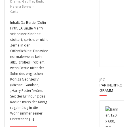
Drama
,
Geoffrey Rush
,
Helena Bonham
Carter
Inhalt: Da Bertie (Colin
Firth, „A Single Man“)
seit seiner Kindheit
stottert, spricht er nicht
gerne in der
Öffentlichkeit. Das wäre
normalerweise kein
allzu großes Problem,
wenn Bertie nicht der
Sohn des englischen
Königs Georges V.
JPC
(Michael Gambon,
PARTNERPRO
GRAMM
„Harry Potter“) wäre.
Seit der Erfindung des
Radios muss der König
regelmäßig in die
Wohnzimmer seiner
Untertanen […]