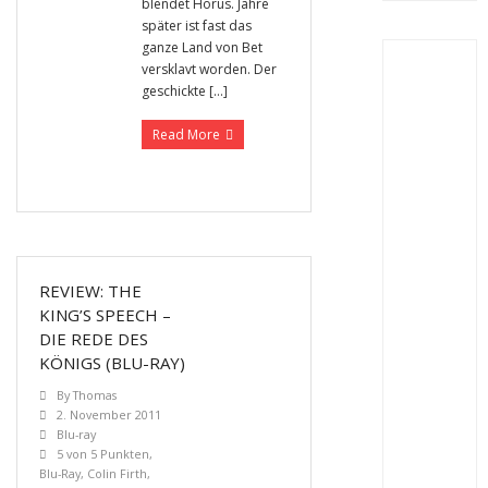
blendet Horus. Jahre
später ist fast das
ganze Land von Bet
versklavt worden. Der
geschickte […]
Read More
REVIEW: THE
KING’S SPEECH –
DIE REDE DES
KÖNIGS (BLU-RAY)
By
Thomas
2. November 2011
Blu-ray
5 von 5 Punkten
,
Blu-Ray
,
Colin Firth
,