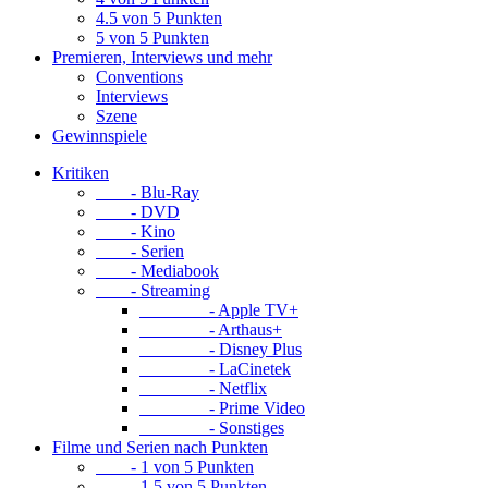
4.5 von 5 Punkten
5 von 5 Punkten
Premieren, Interviews und mehr
Conventions
Interviews
Szene
Gewinnspiele
Kritiken
- Blu-Ray
- DVD
- Kino
- Serien
- Mediabook
- Streaming
- Apple TV+
- Arthaus+
- Disney Plus
- LaCinetek
- Netflix
- Prime Video
- Sonstiges
Filme und Serien nach Punkten
- 1 von 5 Punkten
- 1.5 von 5 Punkten