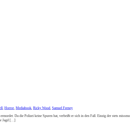
ll
,
Horror
,
Mediabook
,
Ricky Wood
,
Samuel Feeney
ordet. Da die Polizei keine Spuren hat, verbeißt er sich in den Fall. Einzig der stets missmut
die Jagd […]