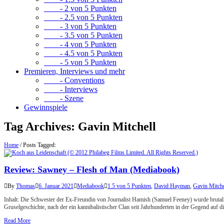
- 2 von 5 Punkten
- 2.5 von 5 Punkten
- 3 von 5 Punkten
- 3.5 von 5 Punkten
- 4 von 5 Punkten
- 4.5 von 5 Punkten
- 5 von 5 Punkten
Premieren, Interviews und mehr
- Conventions
- Interviews
- Szene
Gewinnspiele
Tag Archives:
Gavin Mitchell
Home
/
Posts Tagged:
Review: Sawney – Flesh of Man (Mediabook)
By
Thomas
6. Januar 2021
Mediabook
1.5 von 5 Punkten
,
David Hayman
,
Gavin Mitche
Inhalt: Die Schwester der Ex-Freundin von Journalist Hamish (Samuel Feeney) wurde brutal erm
Gruselgeschichte, nach der ein kannibalistischer Clan seit Jahrhunderten in der Gegend auf 
Read More