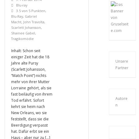
Blu-ray
3.5 von 5 Punkten
,
Blu-Ray
,
Gabriel
Macht
,
John Travolta
,
Scarlett Johansson
,
Shainee Gabel
,
Tragikomödie
Inhalt: Schon seit
einiger Zeit hat die 18
Unsere
Jahre alte Pursy
Partner
(Scarlett Johansson,
“Match Point“) nichts
mehr von ihrer Mutter
Lorraine gehört, als sie
fast beiläufig von ihrem
Autore
Tod erfährt. Sofort
n
kehrt sie heim nach
New Orleans, wo sie
feststellt, dass sie die
Beerdigung verpasst
hat. Dafür erbt sie ein
Haus – aber nur zu […]