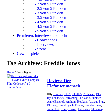
- 2 von 5 Punkten
- 2.5 von 5 Punkten
- 3 von 5 Punkten
- 3.5 von 5 Punkten
- 4 von 5 Punkten
- 4.5 von 5 Punkten
- 5 von 5 Punkten
Premieren, Interviews und mehr
- Conventions
- Interviews
- Szene
Gewinnspiele
Tag Archives:
Freddie Jones
Home
/
Posts Tagged:
Review: Der
Elefantenmensch
By
Thomas
11. April 2025
Arthaus+
,
Blu-
ray
,
LaCinetek
,
Streaming
4.5 von 5 Punkten
,
Anne Bancroft
,
Anthony Hopkins
,
Arthaus Plus
,
Blu-Ray
,
David Lynch
,
Drama
,
Freddie Jones
,
John Hurt
,
Kenny Baker
,
LaCinetek
,
Streaming