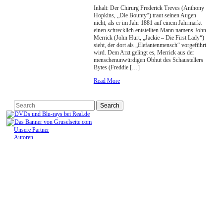
Inhalt: Der Chirurg Frederick Treves (Anthony
Hopkins, „Die Bounty“) traut seinen Augen
nicht, als er im Jahr 1881 auf einem Jahrmarkt
einen schrecklich entstellten Mann namens John
Merrick (John Hurt, „Jackie – Die First Lady“)
sieht, der dort als „Elefantenmensch“ vorgeführt
wird. Dem Arzt gelingt es, Merrick aus der
menschenunwürdigen Obhut des Schaustellers
Bytes (Freddie […]
Read More
Unsere Partner
Autoren