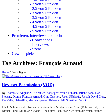
- 2 von 5 Punkten
- 2.5 von 5 Punkten
- 3 von 5 Punkten
- 3.5 von 5 Punkten
- 4 von 5 Punkten
- 4.5 von 5 Punkten
- 5 von 5 Punkten
Premieren, Interviews und mehr
- Conventions
- Interviews
- Szene
Gewinnspiele
Tag Archives:
François Arnaud
Home
/
Posts Tagged:
Review: Permission (VOD)
By
Thomas
22. August 2018
Kritiken
,
Sonstiges
4 von 5 Punkten
,
Brian Crano
,
Dan
Stevens
,
Drama
,
François Arnaud
,
Gina Gershon
,
Jason SUdeikis
,
Joseph David Craig
,
Komödie
,
Liebesfilm
,
Morgan Spector
,
Rebecca Hall
,
Sonstiges
,
VOD
Inhalt: Schon seit den frühen Semestern ihres Studiums sind Anna (Rebecca Hall, „The
Dinner“) und Will (Dan Stevens, „The Guest“) ein Paar. Sie waren die ersten Partner