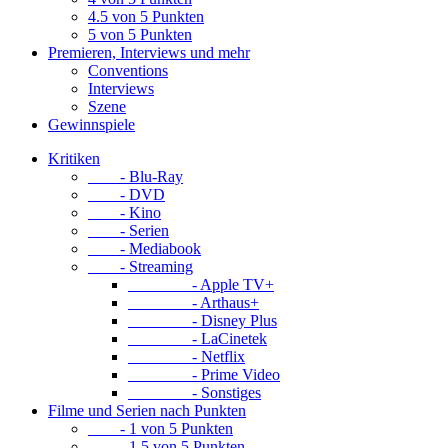
4.5 von 5 Punkten
5 von 5 Punkten
Premieren, Interviews und mehr
Conventions
Interviews
Szene
Gewinnspiele
Kritiken
- Blu-Ray
- DVD
- Kino
- Serien
- Mediabook
- Streaming
- Apple TV+
- Arthaus+
- Disney Plus
- LaCinetek
- Netflix
- Prime Video
- Sonstiges
Filme und Serien nach Punkten
- 1 von 5 Punkten
- 1.5 von 5 Punkten