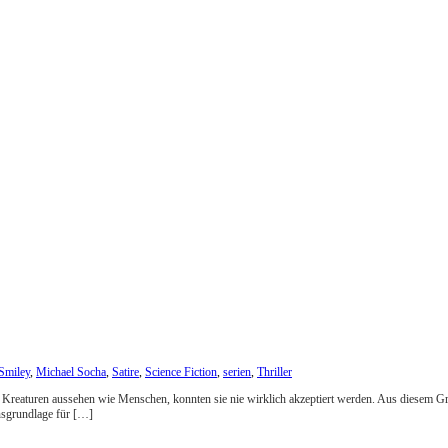
Smiley
,
Michael Socha
,
Satire
,
Science Fiction
,
serien
,
Thriller
 die Kreaturen aussehen wie Menschen, konnten sie nie wirklich akzeptiert werden. Aus diesem
nsgrundlage für […]