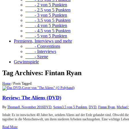
- 2 von 5 Punkten
- 2.5 von 5 Punkten
- 3 von 5 Punkten
- 3.5 von 5 Punkten
- 4 von 5 Punkten
- 4.5 von 5 Punkten
- 5 von 5 Punkten
Premieren, Interviews und mehr
- Conventions
- Interviews
- Szene
Gewinnspiele
Tag Archives:
Fintan Ryan
Home
/
Posts Tagged:
Review: The Aliens (DVD)
By
Thomas
8. November 2016
DVD
,
Serien
3.5 von 5 Punkten
,
DVD
,
Fintan Ryan
,
Michael 
Inhalt: Es ist inzwischen 40 Jahre her, seitdem Aliens auf der Erde gelandet sind. Obwohl
tagsüber in die Menschenwelt, um ihren niederen Arbeiten nachzugehen. Eine wichtige Lebe
Read More