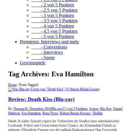
- 2 von 5 Punkten
- 2.5 von 5 Punkten
- 3 von 5 Punkten
- 3.5 von 5 Punkten
- 4 von 5 Punkten
- 4.5 von 5 Punkten
- 5 von 5 Punkten
Premieren, Interviews und mehr
- Conventions
- Interviews
- Szene
Gewinnspiele
Tag Archives:
Eva Hamilton
Home
/
Posts Tagged:
Review: Death Kiss (Blu-ray)
By
Thomas
16. Dezember 2018
Blu-ray
2.5 von 5 Punkten
,
Action
,
Blu-Ray
,
Daniel
Baldwin
,
Eva Hamilton
,
Rene Perez
,
Robert Bronzi Kovacs
,
Thriller
Inhalt: In naher Zukunft regiert das Verbrechen die Straßen einer amerikanischen
Großstadt. Polizei und Gesetz haben keine Chance, der Kriminalität Einhalt zu
gebieten. Öffentliche Figuren wie der radikale Radiomoderator Dan Fortwright