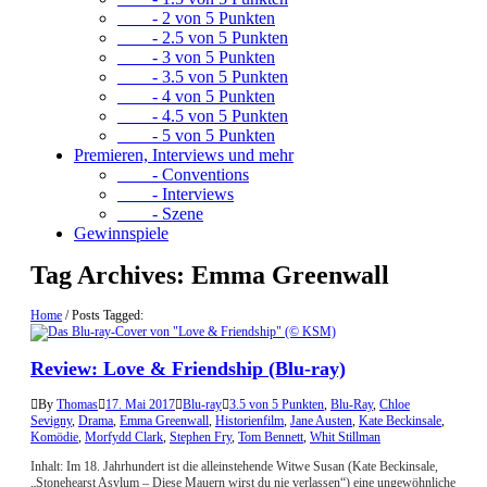
- 2 von 5 Punkten
- 2.5 von 5 Punkten
- 3 von 5 Punkten
- 3.5 von 5 Punkten
- 4 von 5 Punkten
- 4.5 von 5 Punkten
- 5 von 5 Punkten
Premieren, Interviews und mehr
- Conventions
- Interviews
- Szene
Gewinnspiele
Tag Archives:
Emma Greenwall
Home
/
Posts Tagged:
Review: Love & Friendship (Blu-ray)
By
Thomas
17. Mai 2017
Blu-ray
3.5 von 5 Punkten
,
Blu-Ray
,
Chloe
Sevigny
,
Drama
,
Emma Greenwall
,
Historienfilm
,
Jane Austen
,
Kate Beckinsale
,
Komödie
,
Morfydd Clark
,
Stephen Fry
,
Tom Bennett
,
Whit Stillman
Inhalt: Im 18. Jahrhundert ist die alleinstehende Witwe Susan (Kate Beckinsale,
„Stonehearst Asylum – Diese Mauern wirst du nie verlassen“) eine ungewöhnliche