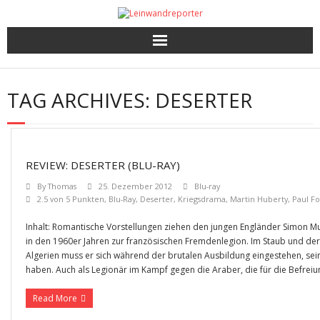
Kritiken
TAG ARCHIVES:
DESERTER
Filme und Serien nach Punkten
Premieren, Interviews und mehr
REVIEW: DESERTER (BLU-RAY)
Gewinnspiele
By
Thomas
25. Dezember 2012
Blu-ray
2.5 von 5 Punkten
,
Blu-Ray
,
Deserter
,
Kriegsdrama
,
Martin Huberty
,
Paul F
Inhalt: Romantische Vorstellungen ziehen den jungen Engländer Simon Mur
in den 1960er Jahren zur französischen Fremdenlegion. Im Staub und der
Algerien muss er sich während der brutalen Ausbildung eingestehen, sei
haben. Auch als Legionär im Kampf gegen die Araber, die für die Befreiu
Read More