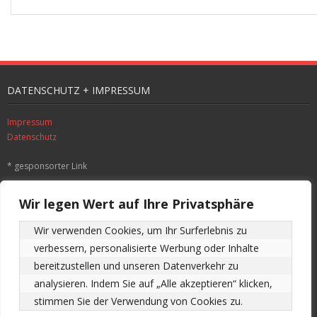
DATENSCHUTZ + IMPRESSUM
Impressum
Datenschutz
* gesponsorter Link
SUCHE
Wir legen Wert auf Ihre Privatsphäre
Wir verwenden Cookies, um Ihr Surferlebnis zu 
verbessern, personalisierte Werbung oder Inhalte 
ALLE BEITRÄGE DER SEITE CHRONOLOGISCH
bereitzustellen und unseren Datenverkehr zu 
analysieren. Indem Sie auf „Alle akzeptieren“ klicken, 
Alle
stimmen Sie der Verwendung von Cookies zu.
Beiträge