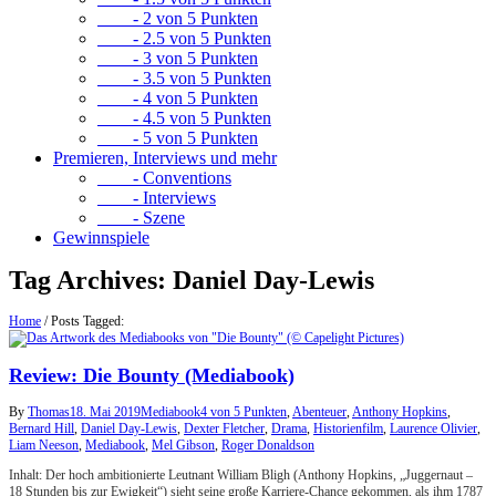
- 2 von 5 Punkten
- 2.5 von 5 Punkten
- 3 von 5 Punkten
- 3.5 von 5 Punkten
- 4 von 5 Punkten
- 4.5 von 5 Punkten
- 5 von 5 Punkten
Premieren, Interviews und mehr
- Conventions
- Interviews
- Szene
Gewinnspiele
Tag Archives:
Daniel Day-Lewis
Home
/
Posts Tagged:
Review: Die Bounty (Mediabook)
By
Thomas
18. Mai 2019
Mediabook
4 von 5 Punkten
,
Abenteuer
,
Anthony Hopkins
,
Bernard Hill
,
Daniel Day-Lewis
,
Dexter Fletcher
,
Drama
,
Historienfilm
,
Laurence Olivier
,
Liam Neeson
,
Mediabook
,
Mel Gibson
,
Roger Donaldson
Inhalt: Der hoch ambitionierte Leutnant William Bligh (Anthony Hopkins, „Juggernaut –
18 Stunden bis zur Ewigkeit“) sieht seine große Karriere-Chance gekommen, als ihm 1787