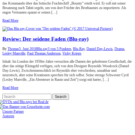
das Kommando über das britische Frachtschiff „Bounty“ erteilt wird. Er soll mit seiner
Besatzung nach Tahiti segeln, um von dort Früchte des Brotbaumes zu importieren. Als
engen Vertrauten spannt er seinen […]
Read More
Review: Der seidene Faden (Blu-ray)
By
Thomas
5. Juni 2018
Blu-ray
3 von 5 Punkten
,
Blu-Ray
,
Daniel Day-Lewis
,
Drama
,
Lesley Manville
,
Paul Thomas Anderson
,
Vicky Krieps
Inhalt: Im London der 1950er-Jahre versuchen alle Damen der gehobenen Gesellschaft, die
über das nötige Kleingeld verfügen, sich von dem Designer Reynolds Woodcock (Daniel
Day-Lewis). Zwischenmenschlich ist Reynolds eher verschroben, unnahbar und
neurotisch, aber seine Kreationen sprechen für sich selbst. Seine strenge Schwester Cyril
(Lesley Manville, „Ein Abenteuer in Raum und Zeit“) sorgt mit harter, […]
Read More
Unsere Partner
Autoren