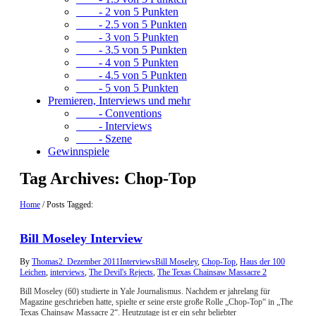
- 2 von 5 Punkten
- 2.5 von 5 Punkten
- 3 von 5 Punkten
- 3.5 von 5 Punkten
- 4 von 5 Punkten
- 4.5 von 5 Punkten
- 5 von 5 Punkten
Premieren, Interviews und mehr
- Conventions
- Interviews
- Szene
Gewinnspiele
Tag Archives:
Chop-Top
Home
/
Posts Tagged:
Bill Moseley Interview
By
Thomas
2. Dezember 2011
Interviews
Bill Moseley
,
Chop-Top
,
Haus der 100
Leichen
,
interviews
,
The Devil's Rejects
,
The Texas Chainsaw Massacre 2
Bill Moseley (60) studierte in Yale Journalismus. Nachdem er jahrelang für
Magazine geschrieben hatte, spielte er seine erste große Rolle „Chop-Top“ in „The
Texas Chainsaw Massacre 2“. Heutzutage ist er ein sehr beliebter