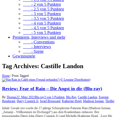
- 2 von 5 Punkten
- 2.5 von 5 Punkten
- 3 von 5 Punkten
- 3.5 von 5 Punkten
- 4 von 5 Punkten
- 4.5 von 5 Punkten
- 5 von 5 Punkten
Premieren, Interviews und mehr
- Conventions
- Interviews
- Szene
Gewinnspiele
Tag Archives:
Castille Landon
Home
/
Posts Tagged:
Review: Fear of Rain – Die Angst in dir (Blu-ray)
By
Thomas
22. März 2021
Blu-ray
3 von 5 Punkten
,
Blu-Ray
,
Castille Landon
,
Eugenie
Bondurant
,
Harry Connick Jr
,
Israel Broussard
,
Katherine Heigl
,
Madison Iseman
,
Thriller
Inhalt: Gerade erst wurde die 17-jährige Schizophrenie-Patientin Rain (Madison Iseman,
„Jumanji – Willkommen im Dschungel“) aus dem Krankenhaus entlassen. Ihre
treusorgenden Eltern John (Harry Connick Jr.) und Michelle (Katherine Heigl, „Love Me