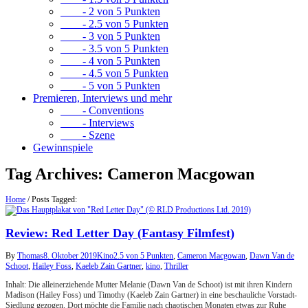
- 2 von 5 Punkten
- 2.5 von 5 Punkten
- 3 von 5 Punkten
- 3.5 von 5 Punkten
- 4 von 5 Punkten
- 4.5 von 5 Punkten
- 5 von 5 Punkten
Premieren, Interviews und mehr
- Conventions
- Interviews
- Szene
Gewinnspiele
Tag Archives:
Cameron Macgowan
Home
/
Posts Tagged:
Review: Red Letter Day (Fantasy Filmfest)
By
Thomas
8. Oktober 2019
Kino
2.5 von 5 Punkten
,
Cameron Macgowan
,
Dawn Van de
Schoot
,
Hailey Foss
,
Kaeleb Zain Gartner
,
kino
,
Thriller
Inhalt: Die alleinerziehende Mutter Melanie (Dawn Van de Schoot) ist mit ihren Kindern
Madison (Hailey Foss) und Timothy (Kaeleb Zain Gartner) in eine beschauliche Vorstadt-
Siedlung gezogen. Dort möchte die Familie nach chaotischen Monaten etwas zur Ruhe