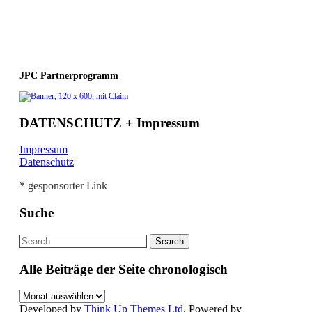
JPC Partnerprogramm
DATENSCHUTZ + Impressum
Impressum
Datenschutz
* gesponsorter Link
Suche
Alle Beiträge der Seite chronologisch
Alle
Beiträge
Developed by
Think Up Themes Ltd
. Powered by