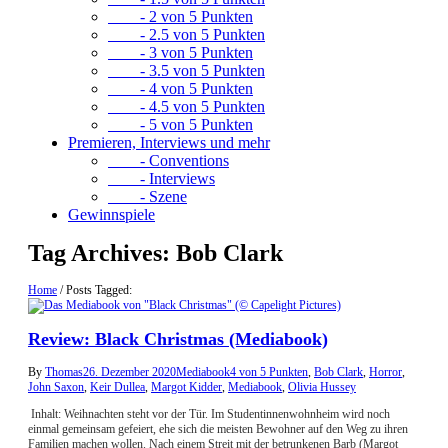
- 2 von 5 Punkten
- 2.5 von 5 Punkten
- 3 von 5 Punkten
- 3.5 von 5 Punkten
- 4 von 5 Punkten
- 4.5 von 5 Punkten
- 5 von 5 Punkten
Premieren, Interviews und mehr
- Conventions
- Interviews
- Szene
Gewinnspiele
Tag Archives:
Bob Clark
Home
/
Posts Tagged:
Review: Black Christmas (Mediabook)
By
Thomas
26. Dezember 2020
Mediabook
4 von 5 Punkten
,
Bob Clark
,
Horror
,
John Saxon
,
Keir Dullea
,
Margot Kidder
,
Mediabook
,
Olivia Hussey
Inhalt: Weihnachten steht vor der Tür. Im Studentinnenwohnheim wird noch
einmal gemeinsam gefeiert, ehe sich die meisten Bewohner auf den Weg zu ihren
Familien machen wollen. Nach einem Streit mit der betrunkenen Barb (Margot