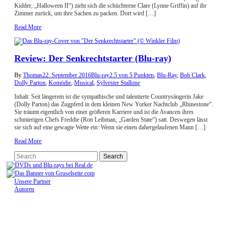
Kidder, „Halloween II“) zieht sich die schüchterne Clare (Lynne Griffin) auf ihr
Zimmer zurück, um ihre Sachen zu packen. Dort wird […]
Read More
Review: Der Senkrechtstarter (Blu-ray)
By
Thomas
22. September 2016
Blu-ray
2.5 von 5 Punkten
,
Blu-Ray
,
Bob Clark
,
Dolly Parton
,
Komödie
,
Musical
,
Sylvester Stallone
Inhalt: Seit längerem ist die sympathische und talentierte Countrysängerin Jake
(Dolly Parton) das Zugpferd in dem kleinen New Yorker Nachtclub „Rhinestone“.
Sie träumt eigentlich von einer größeren Karriere und ist die Avancen ihres
schmierigen Chefs Freddie (Ron Leibman, „Garden State“) satt. Deswegen lässt
sie sich auf eine gewagte Wette ein: Wenn sie einen dahergelaufenen Mann […]
Read More
Unsere Partner
Autoren