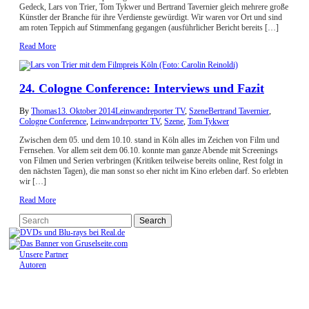
Gedeck, Lars von Trier, Tom Tykwer und Bertrand Tavernier gleich mehrere große
Künstler der Branche für ihre Verdienste gewürdigt. Wir waren vor Ort und sind
am roten Teppich auf Stimmenfang gegangen (ausführlicher Bericht bereits […]
Read More
24. Cologne Conference: Interviews und Fazit
By
Thomas
13. Oktober 2014
Leinwandreporter TV
,
Szene
Bertrand Tavernier
,
Cologne Conference
,
Leinwandreporter TV
,
Szene
,
Tom Tykwer
Zwischen dem 05. und dem 10.10. stand in Köln alles im Zeichen von Film und
Fernsehen. Vor allem seit dem 06.10. konnte man ganze Abende mit Screenings
von Filmen und Serien verbringen (Kritiken teilweise bereits online, Rest folgt in
den nächsten Tagen), die man sonst so eher nicht im Kino erleben darf. So erlebten
wir […]
Read More
Unsere Partner
Autoren