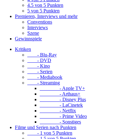
4.5 von 5 Punkten
5 von 5 Punkten
Premieren, Interviews und mehr
Conventions
Interviews
Szene
Gewinnspiele
Kritiken
- Blu-Ray
- DVD
- Kino
- Serien
- Mediabook
- Streaming
- Apple TV+
- Arthaus+
- Disney Plus
- LaCinetek
- Netflix
- Prime Video
- Sonstiges
Filme und Serien nach Punkten
- 1 von 5 Punkten
- 1.5 von 5 Punkten