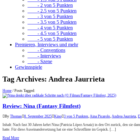
- 2 von 5 Punkten
- 2.5 von 5 Punkten
- 3 von 5 Punkten
- 3.5 von 5 Punkten
- 4 von 5 Punkten
- 4.5 von 5 Punkten
- 5 von 5 Punkten
Premieren, Interviews und mehr
- Conventions
- Interviews
- Szene
Gewinnspiele
Tag Archives:
Andrea Jaurrieta
Home
/
Posts Tagged:
Review: Nina (Fantasy Filmfest)
By
Thomas
8. September 2025
Kino
3 von 5 Punkten
,
Aina Picarolo
,
Andrea Jaurrieta
,
D
Inhalt: Nach fast 30 Jahren kehrt Nina (Patricia López Arnaiz) in den Ort zurück, den sie dam
hatte. Für diese Auseinandersetzung hat sie eine Schrotflinte im Gepäck. […]
Read More