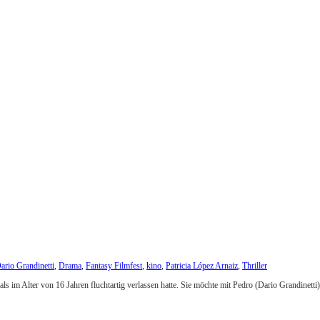
ario Grandinetti
,
Drama
,
Fantasy Filmfest
,
kino
,
Patricia López Arnaiz
,
Thriller
als im Alter von 16 Jahren fluchtartig verlassen hatte. Sie möchte mit Pedro (Dario Grandinetti