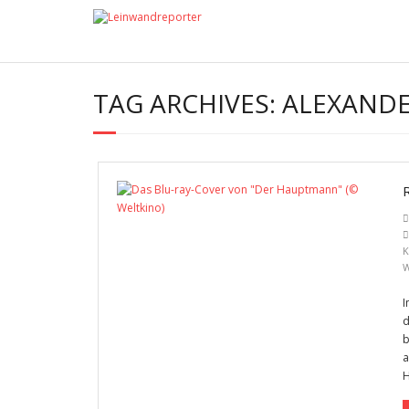
TAG ARCHIVES:
ALEXANDE
K
W
I
d
b
a
H