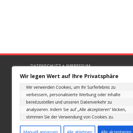
DATENSCHUTZ + IMPRESSUM
Wir legen Wert auf Ihre Privatsphäre
Impressum
Datenschutz
Wir verwenden Cookies, um Ihr Surferlebnis zu 
verbessern, personalisierte Werbung oder Inhalte 
* gesponsorter Link
bereitzustellen und unseren Datenverkehr zu 
analysieren. Indem Sie auf „Alle akzeptieren“ klicken, 
SUCHE
stimmen Sie der Verwendung von Cookies zu.
Manuell anpassen
Alle ablehnen
Alle akzeptieren