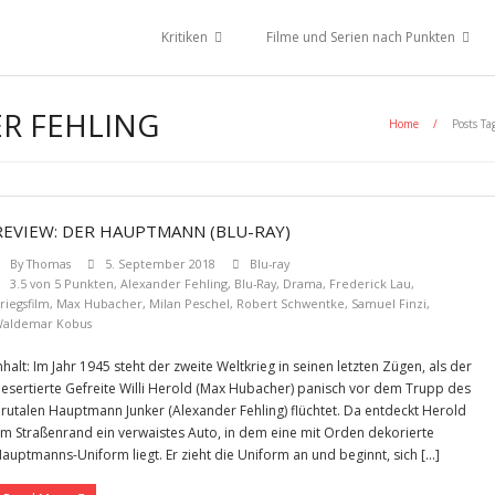
Kritiken
Filme und Serien nach Punkten
R FEHLING
Home
/
Posts Ta
REVIEW: DER HAUPTMANN (BLU-RAY)
By
Thomas
5. September 2018
Blu-ray
3.5 von 5 Punkten
,
Alexander Fehling
,
Blu-Ray
,
Drama
,
Frederick Lau
,
riegsfilm
,
Max Hubacher
,
Milan Peschel
,
Robert Schwentke
,
Samuel Finzi
,
aldemar Kobus
nhalt: Im Jahr 1945 steht der zweite Weltkrieg in seinen letzten Zügen, als der
esertierte Gefreite Willi Herold (Max Hubacher) panisch vor dem Trupp des
rutalen Hauptmann Junker (Alexander Fehling) flüchtet. Da entdeckt Herold
m Straßenrand ein verwaistes Auto, in dem eine mit Orden dekorierte
auptmanns-Uniform liegt. Er zieht die Uniform an und beginnt, sich […]