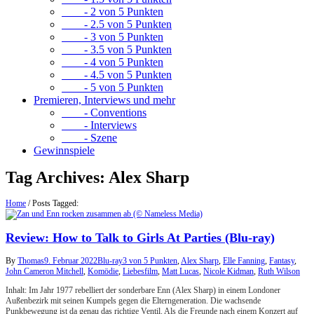
- 2 von 5 Punkten
- 2.5 von 5 Punkten
- 3 von 5 Punkten
- 3.5 von 5 Punkten
- 4 von 5 Punkten
- 4.5 von 5 Punkten
- 5 von 5 Punkten
Premieren, Interviews und mehr
- Conventions
- Interviews
- Szene
Gewinnspiele
Tag Archives:
Alex Sharp
Home
/
Posts Tagged:
Review: How to Talk to Girls At Parties (Blu-ray)
By
Thomas
9. Februar 2022
Blu-ray
3 von 5 Punkten
,
Alex Sharp
,
Elle Fanning
,
Fantasy
,
John Cameron Mitchell
,
Komödie
,
Liebesfilm
,
Matt Lucas
,
Nicole Kidman
,
Ruth Wilson
Inhalt: Im Jahr 1977 rebelliert der sonderbare Enn (Alex Sharp) in einem Londoner
Außenbezirk mit seinen Kumpels gegen die Elterngeneration. Die wachsende
Punkbewegung ist da genau das richtige Ventil. Als die Freunde nach einem Konzert auf