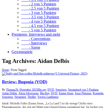
- 2 von 5 Punkten
- 2.5 von 5 Punkten
- 3 von 5 Punkten
- 3.5 von 5 Punkten
- 4 von 5 Punkten
- 4.5 von 5 Punkten
- 5 von 5 Punkten
Premieren, Interviews und mehr
- Conventions
- Interviews
- Szene
Gewinnspiele
Tag Archives:
Aidan Delbis
Home
/
Posts Tagged:
Review: Bugonia (VOD)
By
Thomas
26. Dezember 2025
Blu-ray
,
DVD
,
Sonstiges
,
Streaming
4 von 5 Punkten
,
Aidan Delbis
,
Alicia Silverstone
,
Blu-Ray
,
DVD
,
Emma Stone
,
Jesse Plemons
,
Komödie
,
Sonstiges
,
Streaming
,
Thriller
,
Yorgos Lanthimos
Inhalt: Michelle Fuller (Emma Stone, „La La Land“) ist die strenge Chefin eines
Pharmakonzerns, der sich auf Mittel zum Opioid-Entzug spezialisiert hat. Sie fordert von