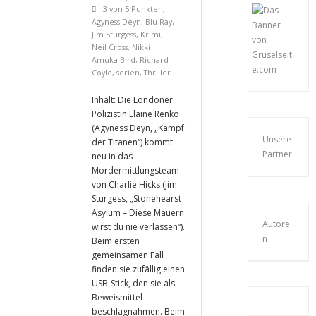
3 von 5 Punkten
,
Agyness Deyn
,
Blu-Ray
,
Jim Sturgess
,
Krimi
,
Neil Cross
,
Nikki
Amuka-Bird
,
Richard
Coyle
,
serien
,
Thriller
Inhalt: Die Londoner
Polizistin Elaine Renko
(Agyness Deyn, „Kampf
Unsere
der Titanen“) kommt
Partner
neu in das
Mordermittlungsteam
von Charlie Hicks (Jim
Sturgess, „Stonehearst
Asylum – Diese Mauern
Autore
wirst du nie verlassen“).
n
Beim ersten
gemeinsamen Fall
finden sie zufällig einen
USB-Stick, den sie als
Beweismittel
beschlagnahmen. Beim