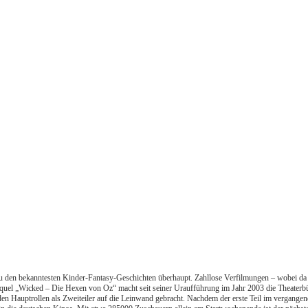
u den bekanntesten Kinder-Fantasy-Geschichten überhaupt. Zahllose Verfilmungen – wobei da n
Prequel „Wicked – Die Hexen von Oz“ macht seit seiner Uraufführung im Jahr 2003 die Theat
 den Hauptrollen als Zweiteiler auf die Leinwand gebracht. Nachdem der erste Teil im vergangen