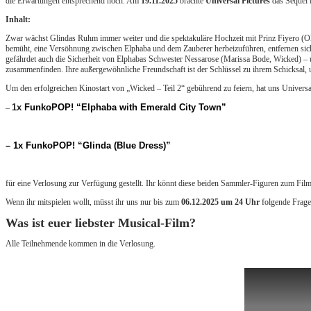
die Erwartungen entsprechend hoch. Am
19.11.2025
brachte
Universal Pictures
das Sequel i
Inhalt:
Zwar wächst Glindas Ruhm immer weiter und die spektakuläre Hochzeit mit Prinz Fiyero (Ol
bemüht, eine Versöhnung zwischen Elphaba und dem Zauberer herbeizuführen, entfernen sic
gefährdet auch die Sicherheit von Elphabas Schwester Nessarose (Marissa Bode, Wicked) – 
zusammenfinden. Ihre außergewöhnliche Freundschaft ist der Schlüssel zu ihrem Schicksal, u
Um den erfolgreichen Kinostart von „Wicked – Teil 2“ gebührend zu feiern, hat uns Universa
1x
FunkoPOP! “Elphaba with Emerald City Town”
–
– 1x FunkoPOP! “Glinda (Blue Dress)”
für eine Verlosung zur Verfügung gestellt. Ihr könnt diese beiden Sammler-Figuren zum Film
Wenn ihr mitspielen wollt, müsst ihr uns nur bis zum
06.12
.2025
um 24 Uhr
folgende Frag
Was ist euer liebster Musical-Film?
Alle Teilnehmende kommen in die Verlosung.