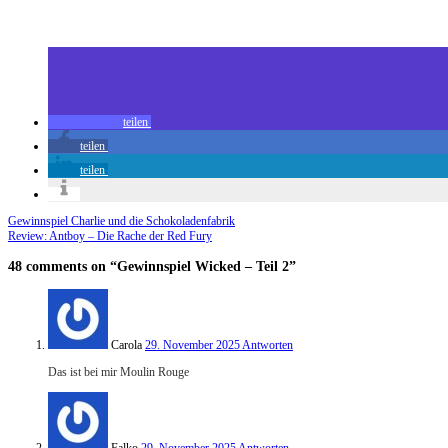
Zuletzt geändert am
29.11.2025
Gewinnspiel Wicked – Teil 2
teilen
teilen
teilen
Gewinnspiel Charlie und die Schokoladenfabrik
Review: Antboy – Die Rache der Red Fury
48 comments
on “Gewinnspiel Wicked – Teil 2”
Carola
29. November 2025
Antworten
Das ist bei mir Moulin Rouge