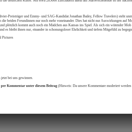
n die deutschen Kinos. Mit etwa 285000 Zuschauern allein am Startwochenende ist der nächste
ivier-Preisträger und Emmy- und SAG-Kandidat Jonathan Bailey, Fellow Travelers) steht unmit
h die beiden Freundinnen nur noch mehr voneinander. Dies hat nicht nur Auswirkungen auf M
und plötzlich kommt auch noch ein Mädchen aus Kansas ins Spiel. Als sich ein wütender Mob 
nd es bleibt ihnen nur, einander in schonungsloser Ehrlichkeit und tiefem Mitgefühl zu bege
l Pictures
 jetzt bei uns gewinnen.
e
per Kommentar unter diesem Beitrag
(Hinweis: Da unsere Kommentare moderiert werden mü