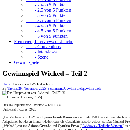
- 2 von 5 Punkten
- 2.5 von 5 Punkten
- 3 von 5 Punkten
- 3.5 von 5 Punkten
- 4 von 5 Punkten
- 4.5 von 5 Punkten
- 5 von 5 Punkten
Premieren, Interviews und mehr
- Conventions
- Interviews
- Szene
Gewinnspiele
Gewinnspiel Wicked – Teil 2
Home
/
Gewinnspiel Wicked – Teil 2
By
Thomas
29. November 2025
48 comments
Gewinnspiele
gewinnspiele
Das Hauptplakat von “Wicked – Teil 2” (©
Universal Pictures, 2025)
„Der Zauberer von Oz“ von
Lyman Frank Baum
aus dem Jahr 1900 gehört zweifelsohne z
Adaptionen bewiesen immer wieder, dass die Geschichte absolut zeitlos ist. Das Musical-
„Wicked“ jetzt mit
Ariana Grande
und
Cynthia Erivo
(“
Widows – Tödliche Witwen”
) in