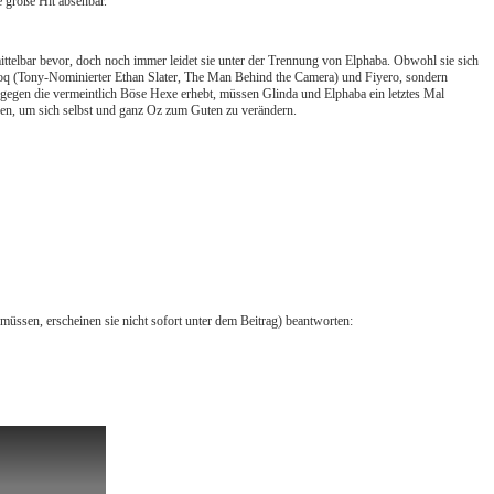
 große Hit absehbar.
telbar bevor, doch noch immer leidet sie unter der Trennung von Elphaba. Obwohl sie sich
oq (Tony-Nominierter Ethan Slater, The Man Behind the Camera) und Fiyero, sondern
gegen die vermeintlich Böse Hexe erhebt, müssen Glinda und Elphaba ein letztes Mal
gnen, um sich selbst und ganz Oz zum Guten zu verändern.
ssen, erscheinen sie nicht sofort unter dem Beitrag) beantworten: