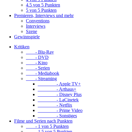
4.5 von 5 Punkten
5 von 5 Punkten
Premieren, Interviews und mehr
Conventions
Interviews
Szene
Gewinnspiele
Kritiken
- Blu-Ray
- DVD
- Kino
- Serien
- Mediabook
- Streaming
- Apple TV+
- Arthaus+
- Disney Plus
- LaCinetek
- Netflix
- Prime Video
- Sonstiges
Filme und Serien nach Punkten
- 1 von 5 Punkten
- 1.5 von 5 Punkten