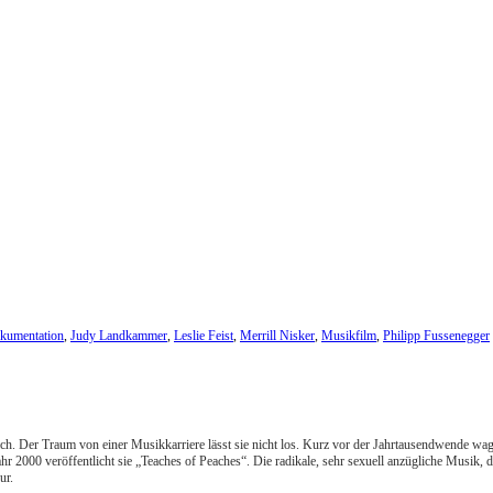
kumentation
,
Judy Landkammer
,
Leslie Feist
,
Merrill Nisker
,
Musikfilm
,
Philipp Fussenegger
ich. Der Traum von einer Musikkarriere lässt sie nicht los. Kurz vor der Jahrtausendwende wagt
 2000 veröffentlicht sie „Teaches of Peaches“. Die radikale, sehr sexuell anzügliche Musik, d
ur.