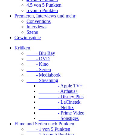
4.5 von 5 Punkten
5 von 5 Punkten
Premieren, Interviews und mehr
Conventions
Interviews
Szene
Gewinnspiele
Kritiken
- Blu-Ray
- DVD
- Kino
- Serien
- Mediabook
- Streaming
- Apple TV+
- Arthaus+
- Disney Plus
- LaCinetek
- Netflix
- Prime Video
- Sonstiges
Filme und Serien nach Punkten
- 1 von 5 Punkten
- 1.5 von 5 Punkten