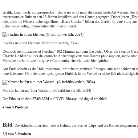
Kritik:
Laut, frech, kompromisslos – das wäre wohl noch die harmloseste Art wie man die 
internationalen Bühnen seit 25 Jahren bevölkert, auf den Grund gegangen. Dabei liefert „Tea
oder auch mit Niskers Lebensgefährten „Black Cracker“ bilden das Gerüst für eine Story aus
Leben einer völlig unkonventionellen Person wirkt.
Peaches in ihrem Element (© farbfilm verleih, 2024)
Dennoch steht „Teaches of Peaches“ 102 Minuten auf dem Gaspedal. Ob es die skurrile Gesc
Charlie Le Mindu
über die erotische Anziehungskraft von Haaren philosophiert, merkt man al
Menschenrechte sowie die queere Community einsteht, wird hier spürbar.
Am Ende schafft es die Dokumentation, ihre schwer greifbare Protagonistin sehr nahbar zu m
unterhaltsamer Film, der einen gelungenen Einblick in die Welt einer sicherlich nicht alltäglic
Manche laufen nur über Wasser… (© farbfilm verleih, 2024)
Der Film ist ab dem
27.09.2024
auf DVD, Blu-ray und digital erhältlich.
4 von 5 Punkten
Bild
:
Die aktuellen Interview- sowie Behind-the-Scenes-Clips und die Konzertsequenzen en
3,5 von 5 Punkten