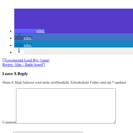
Review: Teaches of Peaches (Blu-ray)
teilen
teilen
teilen
Gewinnspiel Good Bye, Lenin!
Review: Alita – Battle Angel
Leave A Reply
Deine E-Mail-Adresse wird nicht veröffentlicht.
Erforderliche Felder sind mit
*
markiert
Comment