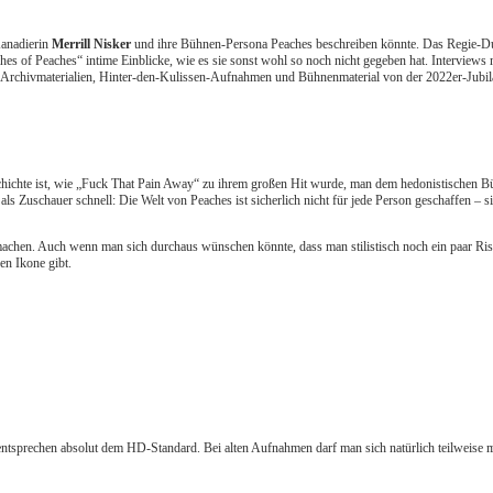
Kanadierin
Merrill Nisker
und ihre Bühnen-Persona Peaches beschreiben könnte. Das Regie-
ches of Peaches“ intime Einblicke, wie es sie sonst wohl so noch nicht gegeben hat. Interview
 Archivmaterialien, Hinter-den-Kulissen-Aufnahmen und Bühnenmaterial von der 2022er-Jubiläu
hichte ist, wie „Fuck That Pain Away“ zu ihrem großen Hit wurde, man dem hedonistischen B
s Zuschauer schnell: Die Welt von Peaches ist sicherlich nicht für jede Person geschaffen – sie
achen. Auch wenn man sich durchaus wünschen könnte, dass man stilistisch noch ein paar Risi
hen Ikone gibt.
tsprechen absolut dem HD-Standard. Bei alten Aufnahmen darf man sich natürlich teilweise mi