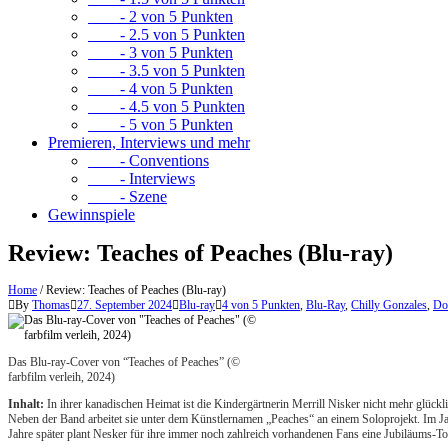
- 2 von 5 Punkten
- 2.5 von 5 Punkten
- 3 von 5 Punkten
- 3.5 von 5 Punkten
- 4 von 5 Punkten
- 4.5 von 5 Punkten
- 5 von 5 Punkten
Premieren, Interviews und mehr
- Conventions
- Interviews
- Szene
Gewinnspiele
Review: Teaches of Peaches (Blu-ray)
Home
/
Review: Teaches of Peaches (Blu-ray)
By
Thomas
27. September 2024
Blu-ray
4 von 5 Punkten
,
Blu-Ray
,
Chilly Gonzales
,
Do
Das Blu-ray-Cover von “Teaches of Peaches” (©
farbfilm verleih, 2024)
Inhalt:
In ihrer kanadischen Heimat ist die Kindergärtnerin Merrill Nisker nicht mehr glückl
Neben der Band arbeitet sie unter dem Künstlernamen „Peaches“ an einem Soloprojekt. Im Jahr
Jahre später plant Nesker für ihre immer noch zahlreich vorhandenen Fans eine Jubiläums-To