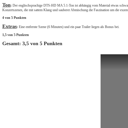
Ton
:
Der englischsprachige DTS-HD MA 5.1-Ton ist abhängig vom Material etwas schwanke
Konzertszenen, die mit sattem Klang und sauberer Abmischung die Faszination um die exzentri
4 von 5 Punkten
Extras
:
Eine entfernte Szene (6 Minuten) und ein paar Trailer liegen als Bonus bei.
1,5 von 5 Punkten
Gesamt: 3,5 von 5 Punkten