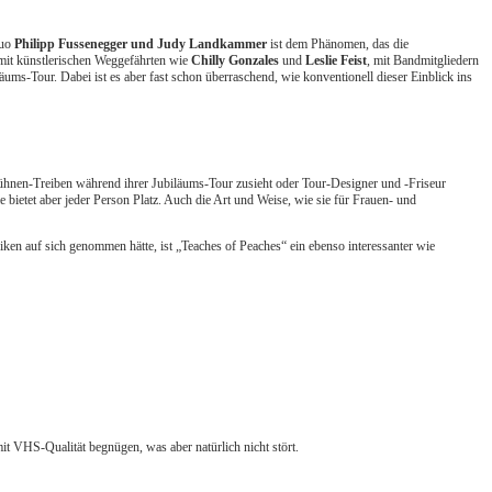
Duo
Philipp Fussenegger und Judy Landkammer
ist dem Phänomen, das die
s mit künstlerischen Weggefährten wie
Chilly Gonzales
und
Leslie Feist
, mit Bandmitgliedern
ms-Tour. Dabei ist es aber fast schon überraschend, wie konventionell dieser Einblick ins
ühnen-Treiben während ihrer Jubiläums-Tour zusieht oder Tour-Designer und -Friseur
 bietet aber jeder Person Platz. Auch die Art und Weise, wie sie für Frauen- und
ken auf sich genommen hätte, ist „Teaches of Peaches“ ein ebenso interessanter wie
t VHS-Qualität begnügen, was aber natürlich nicht stört.