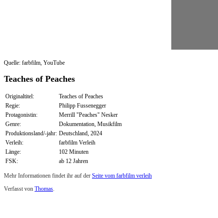
Quelle: farbfilm, YouTube
Teaches of Peaches
Originaltitel:
Teaches of Peaches
Regie:
Philipp Fussenegger
Protagonistin:
Merrill "Peaches" Nesker
Genre:
Dokumentation, Musikfilm
Produktionsland/-jahr:
Deutschland, 2024
Verleih:
farbfilm Verleih
Länge:
102 Minuten
FSK:
ab 12 Jahren
Mehr Informationen findet ihr auf der
Seite vom farbfilm verleih
Verfasst von
Thomas
.
Zuletzt geändert am
27.09.2024