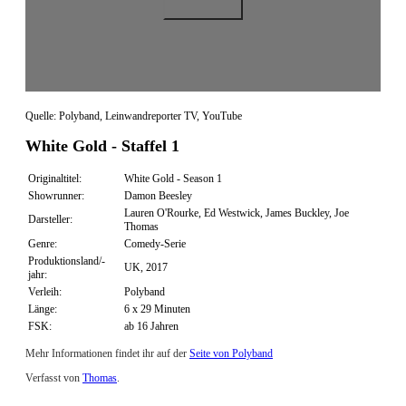
Quelle: Polyband, Leinwandreporter TV, YouTube
White Gold - Staffel 1
Originaltitel:
White Gold - Season 1
Showrunner:
Damon Beesley
Lauren O'Rourke, Ed Westwick, James Buckley, Joe
Darsteller:
Thomas
Genre:
Comedy-Serie
Produktionsland/-
UK, 2017
jahr:
Verleih:
Polyband
Länge:
6 x 29 Minuten
FSK:
ab 16 Jahren
Mehr Informationen findet ihr auf der
Seite von Polyband
Verfasst von
Thomas
.
Zuletzt geändert am
21.08.2018