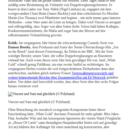
zweifacher Vater und hat gerade seinen Job verloren. Eines Tages findet er eher
zufällig seine Bestimmung als Verkäufer von Doppelverglasungsfenstern. Er
heuert in dem Laden von Tony Walsh (Nigel Lindsay) an, engagiert mit dem
wortgewandten Chaot Brian (James Buckley) und dem schüchternen Ex-Musiker
Martin (Joe Thomas) zwei Mitarbeiter und beginnt – mit nicht immer ganz lauteren
Methoden – seine Ware unter die Leute zu bringen. Dabei wird Vincent so arrogant
und selbstgefällig, dass Ärger von allen Seiten droht: Schon bald haben Kollegen,
Konkurrenzunternehmen, die Mafia und sogar Sam das Messer auf den
selbsternannten Verkaufskönig gewetzt.
Kritik:
Im vergangenen Jahr feierte die schwarzhumorige Comedy-Serie von
Damon Beesley
, dem Produzent und Autor des Teenie-Überraschungs-Hits „Sex
on the Beach“ (und dessen Fortsetzung), ihr Debüt in der BBC. Mit der Serie
würdigte Beesley seinen Vater, der selbst Doppelverglasungen an Haustüren
verkauft hat. Auch wenn dieses erste Jahr kein gewaltiger Hit war, fand „White
Gold“ schnell genug Publikum, um eine zweite Staffel zu rechtfertigen. Im
vergangenen Herbst wurden die weit fortgeschrittenen Dreharbeiten dann aber
unterbrochen, nachdem gleich mehrere Frauen
Vergewaltigungsvorwürfe und
weitere beängstigende Berichte über Zusammentreffen mit Ed Westwick
geäußert
haben. Von daher darf bezweifelt werden, dass diese Serie über ihre sechs Folgen
hinaus existieren wird.
Vincent und Sam mal glücklich (© Polyband)
Ohne Betrachtung der moralisch zwingenden Komponente hinter dieser
Entscheidung hätte „White Gold“ durchaus Potenzial für mehr gehabt. 80er-Jahre-
Flair, boshafter Witz und das konsequente Ignorieren der vierten Wand (Vergleiche
zu „House Of Cards“ samt ehemaligem Hauptdarsteller bieten sich auf gruselige
Art an) bildeten den Aufhänger für einen manchmal arg konstruierten, aber