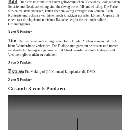
Bild
:
Die Serie ist zumeist in einem gelb-bräunlichen 80er-Jahre-Look gehalten.
Schärfe und Detaildarstellung sind durchweg bestenfalls mittelmäßig. Die Farben
wirken meistens natürlich, hätten aber ein wenig kräftiger sein können. Auch
Kontraste und Schwarzwert hätten noch knackiger ausfallen können. Gepaart mit
einem fast durchgehenden leichten Rauschen ergibt das ein noch solides
Gesamtergebnis.
3 von 5 Punkten
Ton
:
Der deutsche und der englische Dolby Digital 2.0-Ton können natürlich
keine Wunderdinge verbringen. Die Dialoge sind ganz gut priorisiert und immer
verständlich. Hintergrundgeräusche und Musik wurden ordentlich abgemischt.
Viel mehr gibt es nicht zu berichten.
3 von 5 Punkten
Extras
:
Ein Making of (15 Minuten) komplettiert die DVD.
2 von 5 Punkten
Gesamt: 3 von 5 Punkten