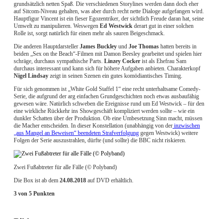
grundsätzlich netten Spaß. Die verschiedenen Storylines werden dann doch eher
auf Sitcom-Niveau gehalten, was aber durch recht nette Dialoge aufgefangen wird.
Hauptfigur Vincent ist ein fieser Egozentriker, der sichtlich Freude daran hat, seine
Umwelt zu manipulieren. Weswegen
Ed Westwick
derart gut in einer solchen
Rolle ist, sorgt natürlich für einen mehr als sauren Beigeschmack.
Die anderen Hauptdarsteller
James Buckley
und
Joe Thomas
hatten bereits in
beiden „Sex on the Beach“-Filmen mit Damon Beesley gearbeitet und spielen hier
schräge, durchaus sympathische Parts.
Linzey Cocker
ist als Ehefrau Sam
durchaus interessant und kann sich für höhere Aufgaben anbieten. Charakterkopf
Nigel Lindsay
zeigt in seinen Szenen ein gutes komödiantisches Timing.
Für sich genommen ist „White Gold Staffel 1“ eine recht unterhaltsame Comedy-
Serie, die aufgrund der arg einfachen Grundgeschichten noch etwas ausbaufähig
gewesen wäre. Natürlich schweben die Ereignisse rund um Ed Westwick – für den
eine wirkliche Rückkehr ins Showgeschäft kompliziert werden sollte – wie ein
dunkler Schatten über der Produktion. Ob eine Umbesetzung Sinn macht, müssen
die Macher entscheiden. In dieser Konstellation (unabhängig von der
inzwischen
„aus Mangel an Beweisen“ beendeten Strafverfolgung
gegen Westwick) weitere
Folgen der Serie auszustrahlen, dürfte (und sollte) die BBC nicht riskieren.
Zwei Fußabtreter für alle Fälle (© Polyband)
Die Box ist ab dem
24.08.2018
auf DVD erhältlich.
3 von 5 Punkten