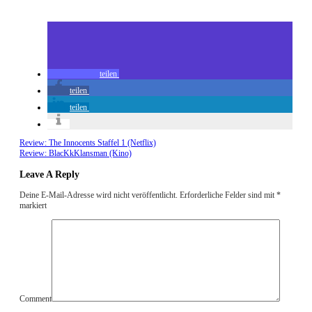
Review: White Gold Staffel 1 (DVD)
teilen
teilen
teilen
Review: The Innocents Staffel 1 (Netflix)
Review: BlacKkKlansman (Kino)
Leave A Reply
Deine E-Mail-Adresse wird nicht veröffentlicht.
Erforderliche Felder sind mit
*
markiert
Comment