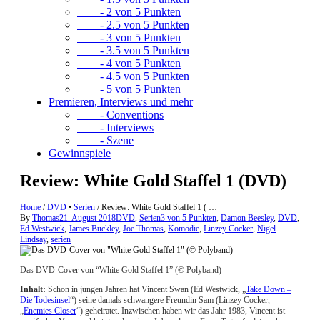
- 2 von 5 Punkten
- 2.5 von 5 Punkten
- 3 von 5 Punkten
- 3.5 von 5 Punkten
- 4 von 5 Punkten
- 4.5 von 5 Punkten
- 5 von 5 Punkten
Premieren, Interviews und mehr
- Conventions
- Interviews
- Szene
Gewinnspiele
Review: White Gold Staffel 1 (DVD)
Home
/
DVD
•
Serien
/
Review: White Gold Staffel 1 ( …
By
Thomas
21. August 2018
DVD
,
Serien
3 von 5 Punkten
,
Damon Beesley
,
DVD
,
Ed Westwick
,
James Buckley
,
Joe Thomas
,
Komödie
,
Linzey Cocker
,
Nigel
Lindsay
,
serien
Das DVD-Cover von “White Gold Staffel 1” (© Polyband)
Inhalt:
Schon in jungen Jahren hat Vincent Swan (Ed Westwick, „
Take Down –
Die Todesinsel
“) seine damals schwangere Freundin Sam (Linzey Cocker,
„
Enemies Closer
“) geheiratet. Inzwischen haben wir das Jahr 1983, Vincent ist