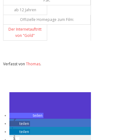
FSK:
ab 12 Jahren
Offizielle Homepage zum Film:
Der Internetauftritt
von "Gold"
Verfasst von
Thomas
.
Zuletzt geändert am
09.03.2014
Review: Gold (Blu-ray)
teilen
teilen
teilen