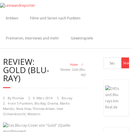
Kritiken
Filme und Serien nach Punkten
Premieren, Interviews und mehr
Gewinnspiele
REVIEW:
Home
/
GOLD (BLU-
Review: Gold (Blu-
RAY)
ray)
By
Thomas
9. März 2014
Blu-ray
4 von 5 Punkten
,
Blu-Ray
,
Drama
,
Marko
Mandic
,
Nina Hoss
,
Thomas Arslan
,
Uwe
Ochsenknecht
,
Western