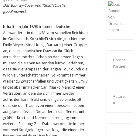
Das Blu-ray-Cover von “Gold” (Quelle:
good!movies)
Inhalt:
Im Jahr 1898 träumen deutsche
Auswanderer in den USA vom schnellen Reichtum
im Goldrausch. So schließt sich die geschiedene
Emily Meyer (Nina Hoss, „Barbara“) einer Gruppe
an, die im kanadischen Dawson ihr Glück
versuchen möchte. Schon an den ersten Tagen
Unsere
müssen die sieben Reisenden leidvoll erfahren,
Partner
dass sie die Strapazen der langen Tour durch die
Wildnis unterschätzt haben. So kommt es immer
wieder zu Zwischenfällen und Streitigkeiten. Emily
findet aber im Packer Carl (Marko Mandic) einen
Vertrauten, an dem sie sich immer wieder
Autore
aufrichten kann. Bald sind einige so erschöpft,
n
dass sie den Traum von einem besseren Leben
aufgeben müssen. Die anderen schaffen es, unter
größter Kraft- und Nervenanstrengung immer
weiter in Richtung Ziel. Dabei werden sie immer
von zwei Kopfgeldjägern verfolgt, die einen der
Reisenden auf ihrer Liste haben.