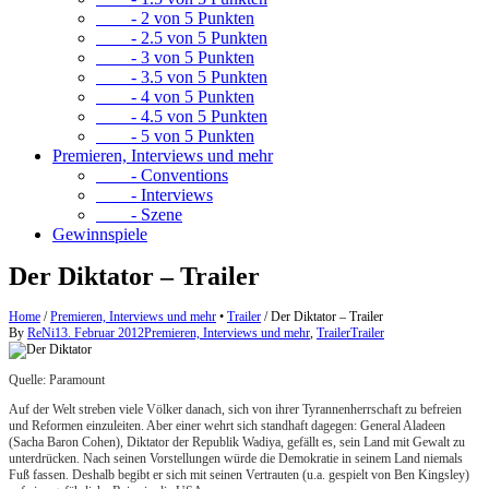
- 2 von 5 Punkten
- 2.5 von 5 Punkten
- 3 von 5 Punkten
- 3.5 von 5 Punkten
- 4 von 5 Punkten
- 4.5 von 5 Punkten
- 5 von 5 Punkten
Premieren, Interviews und mehr
- Conventions
- Interviews
- Szene
Gewinnspiele
Der Diktator – Trailer
Home
/
Premieren, Interviews und mehr
•
Trailer
/
Der Diktator – Trailer
By
ReNi
13. Februar 2012
Premieren, Interviews und mehr
,
Trailer
Trailer
Quelle: Paramount
Auf der Welt streben viele Völker danach, sich von ihrer Tyrannenherrschaft zu befreien
und Reformen einzuleiten. Aber einer wehrt sich standhaft dagegen: General Aladeen
(Sacha Baron Cohen), Diktator der Republik Wadiya, gefällt es, sein Land mit Gewalt zu
unterdrücken. Nach seinen Vorstellungen würde die Demokratie in seinem Land niemals
Fuß fassen. Deshalb begibt er sich mit seinen Vertrauten (u.a. gespielt von Ben Kingsley)