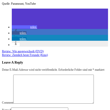
Quelle: Paramount, YouTube
teilen
teilen
teilen
Review: Wie ausgewechselt (DVD)
Review: Ziemlich beste Freunde (Kino)
Leave A Reply
Deine E-Mail-Adresse wird nicht veröffentlicht.
Erforderliche Felder sind mit
*
markiert
Comment