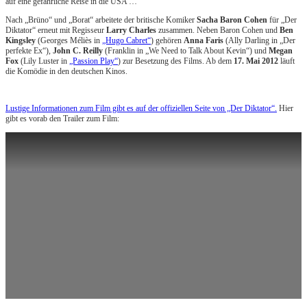
auf eine gefährliche Reise in die USA …
Nach „Brüno“ und „Borat“ arbeitete der britische Komiker
Sacha Baron Cohen
für „Der
Diktator“ erneut mit Regisseur
Larry Charles
zusammen. Neben Baron Cohen und
Ben
Kingsley
(Georges Méliès in
„Hugo Cabret“
) gehören
Anna Faris
(Ally Darling in „Der
perfekte Ex“),
John C. Reilly
(Franklin in „We Need to Talk About Kevin“) und
Megan
Fox
(Lily Luster in
„Passion Play“
) zur Besetzung des Films. Ab dem
17. Mai 2012
läuft
die Komödie in den deutschen Kinos.
Lustige Informationen zum Film gibt es auf der offiziellen Seite von „Der Diktator“.
Hier
gibt es vorab den Trailer zum Film: