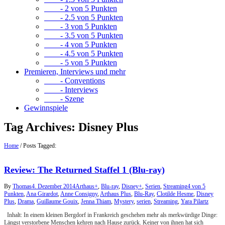
- 2 von 5 Punkten
- 2.5 von 5 Punkten
- 3 von 5 Punkten
- 3.5 von 5 Punkten
- 4 von 5 Punkten
- 4.5 von 5 Punkten
- 5 von 5 Punkten
Premieren, Interviews und mehr
- Conventions
- Interviews
- Szene
Gewinnspiele
Tag Archives:
Disney Plus
Home
/
Posts Tagged:
Review: The Returned Staffel 1 (Blu-ray)
By
Thomas
4. Dezember 2014
Arthaus+
,
Blu-ray
,
Disney+
,
Serien
,
Streaming
4 von 5
Punkten
,
Ana Girardot
,
Anne Consigny
,
Arthaus Plus
,
Blu-Ray
,
Clotilde Hesme
,
Disney
Plus
,
Drama
,
Guillaume Gouix
,
Jenna Thiam
,
Mystery
,
serien
,
Streaming
,
Yara Pilartz
Inhalt: In einem kleinen Bergdorf in Frankreich geschehen mehr als merkwürdige Dinge:
Längst verstorbene Menschen kehren nach Hause zurück. Keiner von ihnen hat sich