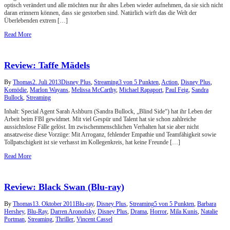
optisch verändert und alle möchten nur ihr altes Leben wieder aufnehmen, da sie sich nicht
daran erinnern können, dass sie gestorben sind. Natürlich wirft das die Welt der
Überlebenden extrem […]
Read More
Review: Taffe Mädels
By
Thomas
2. Juli 2013
Disney Plus
,
Streaming
3 von 5 Punkten
,
Action
,
Disney Plus
,
Komödie
,
Marlon Wayans
,
Melissa McCarthy
,
Michael Rapaport
,
Paul Feig
,
Sandra
Bullock
,
Streaming
Inhalt: Special Agent Sarah Ashburn (Sandra Bullock, „Blind Side“) hat ihr Leben der
Arbeit beim FBI gewidmet. Mit viel Gespür und Talent hat sie schon zahlreiche
aussichtslose Fälle gelöst. Im zwischenmenschlichen Verhalten hat sie aber nicht
ansatzweise diese Vorzüge: Mit Arroganz, fehlender Empathie und Teamfähigkeit sowie
Tollpatschigkeit ist sie verhasst im Kollegenkreis, hat keine Freunde […]
Read More
Review: Black Swan (Blu-ray)
By
Thomas
13. Oktober 2011
Blu-ray
,
Disney Plus
,
Streaming
5 von 5 Punkten
,
Barbara
Hershey
,
Blu-Ray
,
Darren Aronofsky
,
Disney Plus
,
Drama
,
Horror
,
Mila Kunis
,
Natalie
Portman
,
Streaming
,
Thriller
,
Vincent Cassel