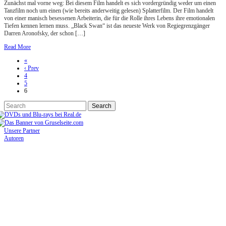
Zunächst mal vorne weg: Bei diesem Film handelt es sich vordergründig weder um einen
Tanzfilm noch um einen (wie bereits anderweitig gelesen) Splatterfilm. Der Film handelt
von einer manisch besessenen Arbeiterin, die für die Rolle ihres Lebens ihre emotionalen
Tiefen kennen lernen muss. „Black Swan“ ist das neueste Werk von Regiegrenzgänger
Darren Aronofsky, der schon […]
Read More
«
‹ Prev
4
5
6
Unsere Partner
Autoren